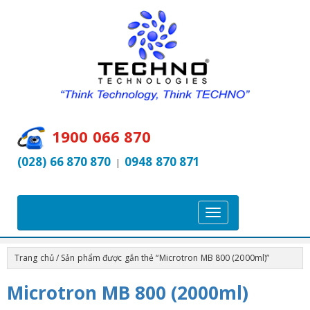
1900 066 870
(028) 66 870 870
0948 870 871
|
T
o
g
Trang chủ
/ Sản phẩm được gắn thẻ “Microtron MB 800 (2000ml)”
g
l
Microtron MB 800 (2000ml)
e