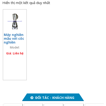
Hiển thị một kết quả duy nhất
n
a
v
i
g
a
Máy nghiền
mẫu với cốc
t
nghiền
i
2000ml,
Model:
Microtron
o
Microtron MB
MB 800
Giá: Liên hệ
n
800 (2000ml)
ĐỐI TÁC - KHÁCH HÀNG