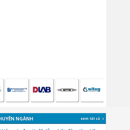
HUYÊN NGÀNH
xem tất cả