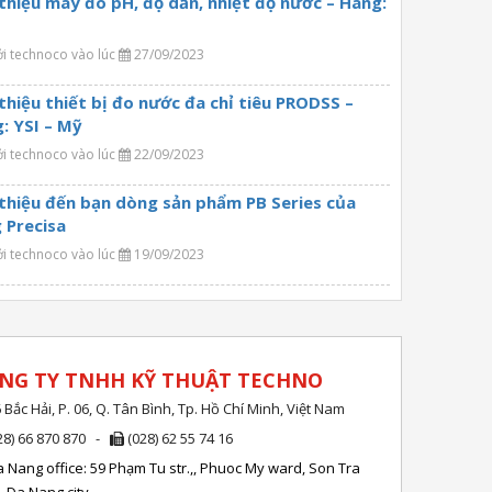
 thiệu máy đo pH, độ dẫn, nhiệt độ nước – Hãng:
ởi technoco vào lúc
27/09/2023
 thiệu thiết bị đo nước đa chỉ tiêu PRODSS –
: YSI – Mỹ
ởi technoco vào lúc
22/09/2023
 thiệu đến bạn dòng sản phẩm PB Series của
 Precisa
ởi technoco vào lúc
19/09/2023
NG TY TNHH KỸ THUẬT TECHNO
 Bắc Hải, P. 06, Q. Tân Bình, Tp. Hồ Chí Minh, Việt Nam
28) 66 870 870 -
(028) 62 55 74 16
 Nang office: 59 Phạm Tu str.,, Phuoc My ward, Son Tra