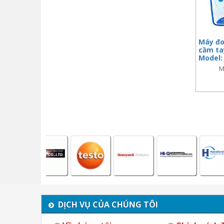
Máy đo
cầm ta
Model:
M
DỊCH VỤ CỦA CHÚNG TÔI