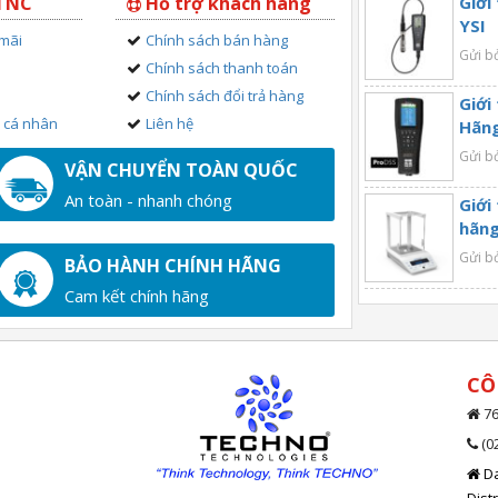
 TNC
Hỗ trợ khách hàng
Giới
YSI
 mãi
Chính sách bán hàng
Gửi b
Chính sách thanh toán
Chính sách đổi trả hàng
Giới
n cá nhân
Liên hệ
Hãng
Gửi b
VẬN CHUYỂN TOÀN QUỐC
An toàn - nhanh chóng
Giới
hãng
Gửi b
BẢO HÀNH CHÍNH HÃNG
Cam kết chính hãng
CÔ
76
(0
Da