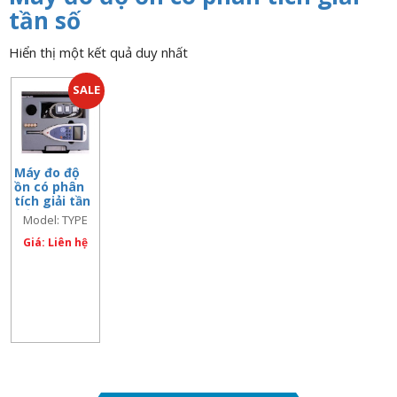
n
tần số
a
Hiển thị một kết quả duy nhất
v
i
SALE
g
a
t
i
Máy đo độ
ồn có phân
o
tích giải tần
n
số TYPE 6236
Model: TYPE
6236
Giá: Liên hệ