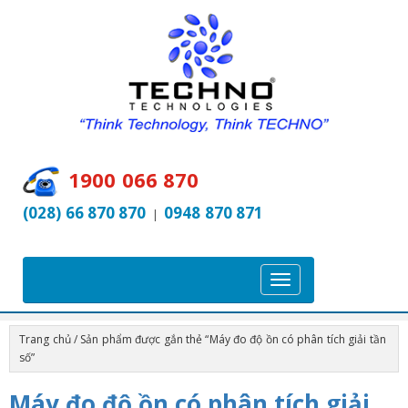
1900 066 870
(028) 66 870 870
0948 870 871
|
T
o
g
Trang chủ
/ Sản phẩm được gắn thẻ “Máy đo độ ồn có phân tích giải tần
g
số”
l
Máy đo độ ồn có phân tích giải
e