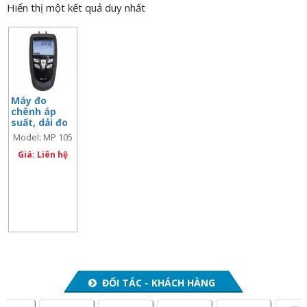
Hiển thị một kết quả duy nhất
n
a
v
i
g
a
Máy đo
chênh áp
t
suất, dải đo
i
cao, model:
Model: MP 105
MP 105
o
Giá: Liên hệ
n
ĐỐI TÁC - KHÁCH HÀNG