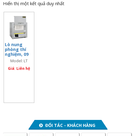
Hiển thị một kết quả duy nhất
n
a
v
i
g
a
Lò nung
phòng thí
t
nghiệm, 09
i
lít, 1.100 độ
Model: LT
C, cửa mở
o
9/11/C450
lên, bộ điều
Giá: Liên hệ
n
khiển C450
ĐỐI TÁC - KHÁCH HÀNG