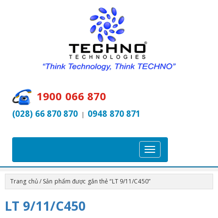
1900 066 870
(028) 66 870 870
0948 870 871
|
T
o
g
Trang chủ
/ Sản phẩm được gắn thẻ “LT 9/11/C450”
g
l
LT 9/11/C450
e