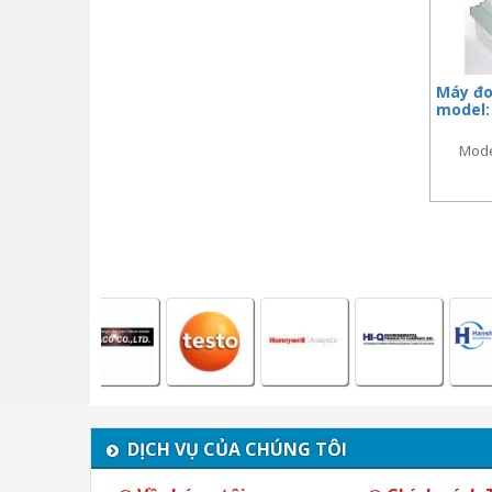
Máy đo
model:
Mode
DỊCH VỤ CỦA CHÚNG TÔI