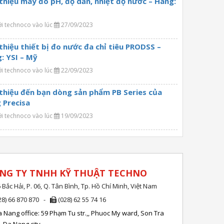
 thiệu máy đo pH, độ dẫn, nhiệt độ nước – Hãng:
ởi technoco vào lúc
27/09/2023
 thiệu thiết bị đo nước đa chỉ tiêu PRODSS –
: YSI – Mỹ
ởi technoco vào lúc
22/09/2023
 thiệu đến bạn dòng sản phẩm PB Series của
 Precisa
ởi technoco vào lúc
19/09/2023
NG TY TNHH KỸ THUẬT TECHNO
 Bắc Hải, P. 06, Q. Tân Bình, Tp. Hồ Chí Minh, Việt Nam
28) 66 870 870 -
(028) 62 55 74 16
 Nang office: 59 Phạm Tu str.,, Phuoc My ward, Son Tra