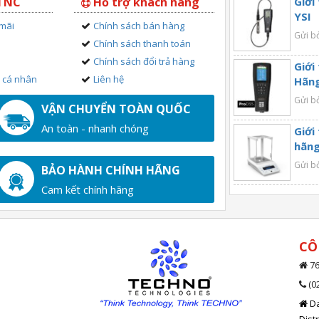
 TNC
Hỗ trợ khách hàng
Giới
YSI
 mãi
Chính sách bán hàng
Gửi b
Chính sách thanh toán
Chính sách đổi trả hàng
Giới
n cá nhân
Liên hệ
Hãng
Gửi b
VẬN CHUYỂN TOÀN QUỐC
An toàn - nhanh chóng
Giới
hãng
Gửi b
BẢO HÀNH CHÍNH HÃNG
Cam kết chính hãng
CÔ
76
(0
Da