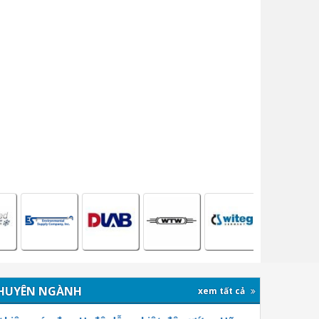
HUYÊN NGÀNH
xem tất cả