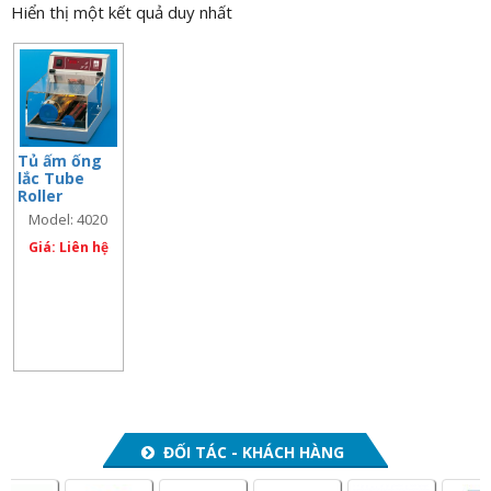
Hiển thị một kết quả duy nhất
n
a
v
i
g
a
Tủ ấm ống
lắc Tube
t
Roller
i
Incubator
Model: 4020
o
Giá: Liên hệ
n
ĐỐI TÁC - KHÁCH HÀNG