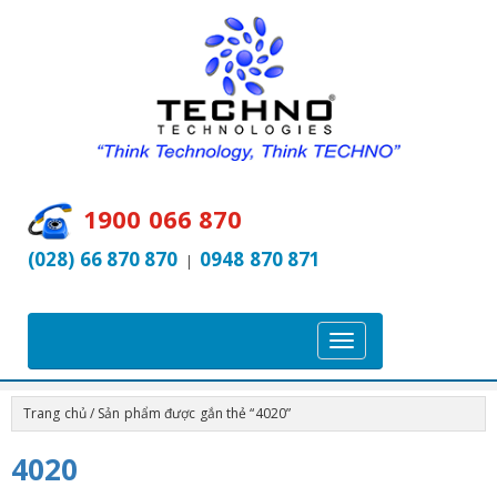
1900 066 870
(028) 66 870 870
0948 870 871
|
T
o
g
Trang chủ
/ Sản phẩm được gắn thẻ “4020”
g
l
4020
e