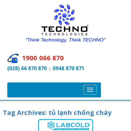
1900 066 870
(028) 66 870 870
0948 870 871
|
T
o
g
Tag Archives:
tủ lạnh chống cháy
g
l
e