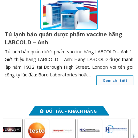
n
a
v
i
Tủ lạnh bảo quản dược phẩm vaccine hãng
g
LABCOLD – Anh
a
t
Tủ lạnh bảo quản dược phẩm vaccine hãng LABCOLD – Anh 1.
i
Giới thiệu hãng LABCOLD – Anh: Hãng LABCOLD được thành
o
lập năm 1932 tại Borough High Street, London với tên gọi
n
công ty lúc đầu: Boro Laboratories hoặc...
Xem chi tiết
ĐỐI TÁC - KHÁCH HÀNG