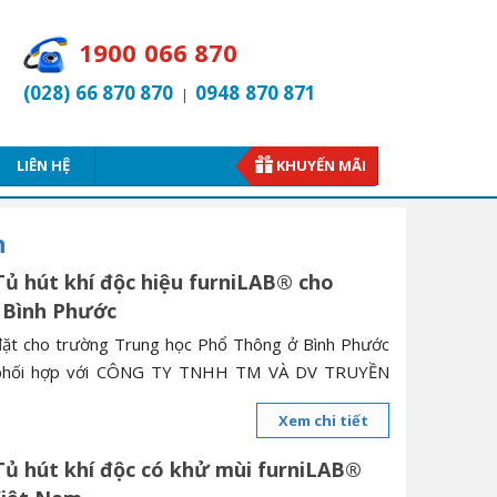
1900 066 870
(028) 66 870 870
0948 870 871
|
LIÊN HỆ
KHUYẾN MÃI
h
Tủ hút khí độc hiệu furniLAB® cho
 Bình Phước
 đặt cho trường Trung học Phổ Thông ở Bình Phước
phối hợp với CÔNG TY TNHH TM VÀ DV TRUYỀN
Xem chi tiết
Tủ hút khí độc có khử mùi furniLAB®