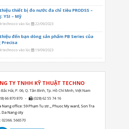
 thiệu thiết bị đo nước đa chỉ tiêu PRODSS –
: YSI – Mỹ
ởi technoco vào lúc
22/09/2023
 thiệu đến bạn dòng sản phẩm PB Series của
 Precisa
ởi technoco vào lúc
19/09/2023
NG TY TNHH KỸ THUẬT TECHNO
 Bắc Hải, P. 06, Q. Tân Bình, Tp. Hồ Chí Minh, Việt Nam
28) 66 870 870 -
(028) 62 55 74 16
 Nang office: 59 Phạm Tu str.,, Phuoc My ward, Son Tra
r. Da Nang city
l: 02366. 566570