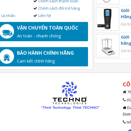
Chính sách thanh toán
Chính sách đổi trả hàng
Giới
n cá nhân
Liên hệ
Hãng
Gửi b
VẬN CHUYỂN TOÀN QUỐC
An toàn - nhanh chóng
Giới
hãng
Gửi b
BẢO HÀNH CHÍNH HÃNG
Cam kết chính hãng
CÔ
76
(0
Da
Dist
te