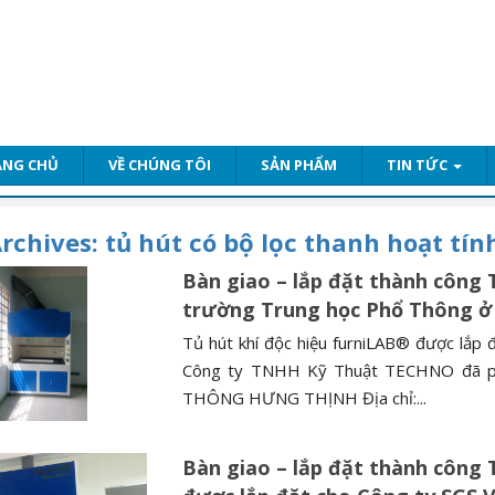
ANG CHỦ
VỀ CHÚNG TÔI
SẢN PHẨM
TIN TỨC
rchives:
tủ hút có bộ lọc thanh hoạt tín
Bàn giao – lắp đặt thành công 
trường Trung học Phổ Thông ở
Tủ hút khí độc hiệu furniLAB® được lắp
Công ty TNHH Kỹ Thuật TECHNO đã 
THÔNG HƯNG THỊNH Địa chỉ:...
Bàn giao – lắp đặt thành công 