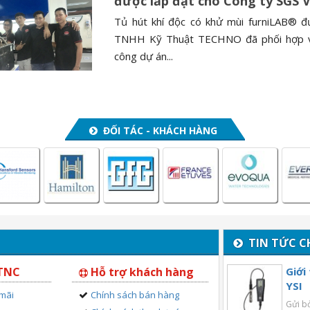
được lắp đặt cho Công ty SGS 
Tủ hút khí độc có khử mùi furniLAB® 
TNHH Kỹ Thuật TECHNO đã phối hợp với
công dự án...
ĐỐI TÁC - KHÁCH HÀNG
TIN TỨC C
 TNC
Hỗ trợ khách hàng
Giới
YSI
 mãi
Chính sách bán hàng
Gửi b