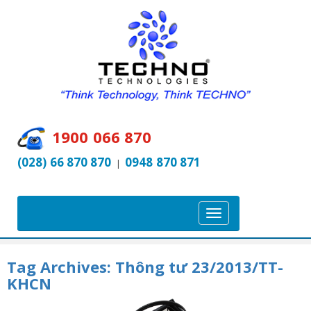
1900 066 870
(028) 66 870 870
0948 870 871
|
T
o
g
Tag Archives:
Thông tư 23/2013/TT-
g
KHCN
l
e