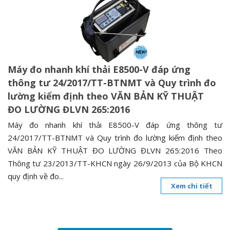
n
a
v
i
g
Máy đo nhanh khí thải E8500-V đáp ứng
a
thông tư 24/2017/TT-BTNMT và Quy trình đo
t
lường kiểm định theo VĂN BẢN KỸ THUẬT
i
ĐO LƯỜNG ĐLVN 265:2016
o
n
Máy đo nhanh khí thải E8500-V đáp ứng thông tư
24/2017/TT-BTNMT và Quy trình đo lường kiểm định theo
VĂN BẢN KỸ THUẬT ĐO LƯỜNG ĐLVN 265:2016 Theo
Thông tư 23/2013/TT-KHCN ngày 26/9/2013 của Bộ KHCN
quy định về đo...
Xem chi tiết