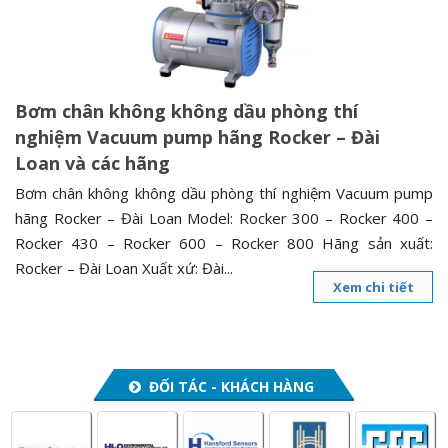
n
a
v
i
Bơm chân không không dầu phòng thí
g
nghiệm Vacuum pump hãng Rocker – Đài
a
Loan và các hãng
t
i
Bơm chân không không dầu phòng thí nghiệm Vacuum pump
o
hãng Rocker – Đài Loan Model: Rocker 300 – Rocker 400 –
n
Rocker 430 – Rocker 600 – Rocker 800 Hãng sản xuất:
Rocker – Đài Loan Xuất xứ: Đài...
Xem chi tiết
ĐỐI TÁC - KHÁCH HÀNG