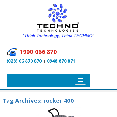
1900 066 870
(028) 66 870 870
0948 870 871
|
T
o
g
Tag Archives:
rocker 400
g
l
e