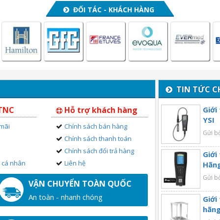
ĐỐI TÁC - KHÁCH HÀNG
TIN TỨC C
 TNC
Hỗ trợ khách hàng
Giới
YSI
 mãi
Chính sách bán hàng
Gửi b
Chính sách thanh toán
Chính sách đổi trả hàng
Giới
n cá nhân
Liên hệ
Hãng
Gửi b
VẬN CHUYỂN TOÀN QUỐC
An toàn - nhanh chóng
Giới
hãng