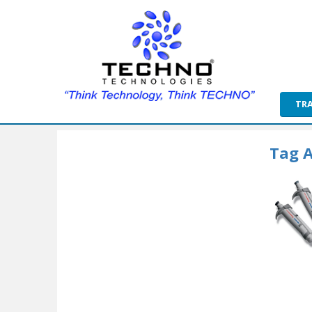
TR
Tag A