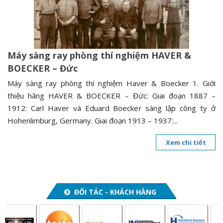
n
a
v
i
Máy sàng ray phòng thí nghiệm HAVER &
g
BOECKER – Đức
a
t
Máy sàng ray phòng thí nghiệm Haver & Boecker 1. Giới
i
thiệu hãng HAVER & BOECKER – Đức: Giai đoạn 1887 –
o
1912: Carl Haver và Eduard Boecker sáng lập công ty ở
n
Hohenlimburg, Germany. Giai đoạn 1913 – 1937:...
Xem chi tiết
ĐỐI TÁC - KHÁCH HÀNG