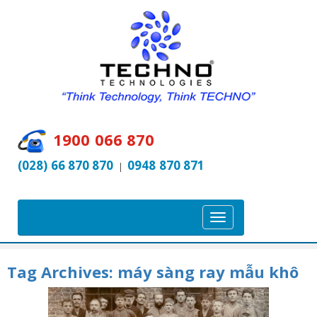
1900 066 870
(028) 66 870 870
0948 870 871
|
T
o
g
Tag Archives:
máy sàng ray mẫu khô
g
l
e