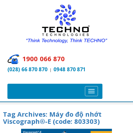
1900 066 870
(028) 66 870 870
0948 870 871
|
T
o
g
Tag Archives:
Máy đo độ nhớt
g
Viscograph®-E (code: 803303)
l
e