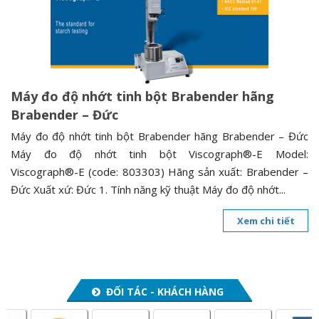
n
a
v
i
g
Máy đo độ nhớt tinh bột Brabender hãng
a
Brabender – Đức
t
i
Máy đo độ nhớt tinh bột Brabender hãng Brabender – Đức
o
Máy đo độ nhớt tinh bột Viscograph®-E Model:
n
Viscograph®-E (code: 803303) Hãng sản xuất: Brabender –
Đức Xuất xứ: Đức 1. Tính năng kỹ thuật Máy đo độ nhớt...
Xem chi tiết
ĐỐI TÁC - KHÁCH HÀNG