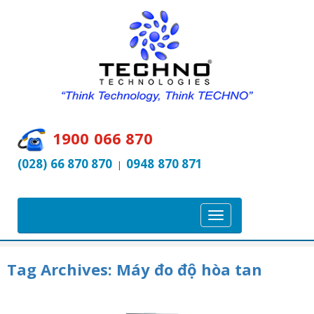
1900 066 870
(028) 66 870 870
0948 870 871
|
T
o
g
Tag Archives:
Máy đo độ hòa tan
g
l
e