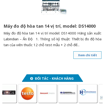
n
a
v
i
Máy đo độ hòa tan 14 vị trí, model: DS14000
g
a
Máy đo độ hòa tan 14 vị trí model: DS14000 Hãng sản xuất:
t
Labindian – Ấn Độ 1. Thông số kỹ thuật: Thiết bị đo độ hòa
i
tan của viên thuốc 12 chỗ test mẫu + 2 chỗ để...
o
Xem chi tiết
n
ĐỐI TÁC - KHÁCH HÀNG