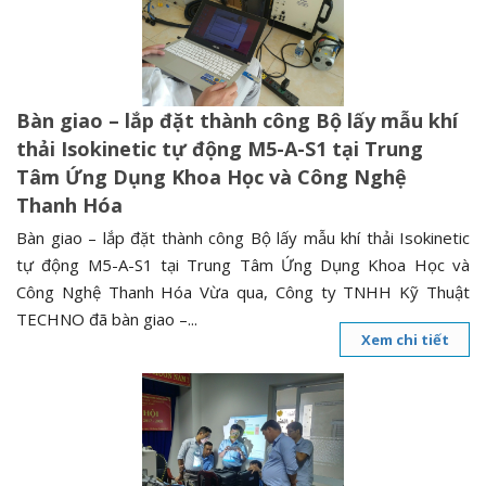
n
a
v
i
Bàn giao – lắp đặt thành công Bộ lấy mẫu khí
g
thải Isokinetic tự động M5-A-S1 tại Trung
a
Tâm Ứng Dụng Khoa Học và Công Nghệ
t
Thanh Hóa
i
o
Bàn giao – lắp đặt thành công Bộ lấy mẫu khí thải Isokinetic
n
tự động M5-A-S1 tại Trung Tâm Ứng Dụng Khoa Học và
Công Nghệ Thanh Hóa Vừa qua, Công ty TNHH Kỹ Thuật
TECHNO đã bàn giao –...
Xem chi tiết