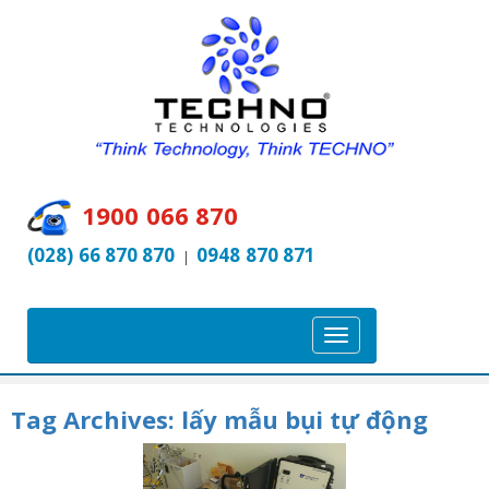
1900 066 870
(028) 66 870 870
0948 870 871
|
T
o
g
Tag Archives:
lấy mẫu bụi tự động
g
l
e