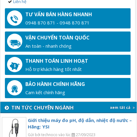
Liên hệ
TƯ VẤN BÁN HÀNG NHANH
0948 870 871 - 0948 870 871
VẬN CHUYỂN TOÀN QUỐC
An toàn - nhanh chóng
THANH TOÁN LINH HOẠT
Hỗ trợ khách hàng tốt nhất
BẢO HÀNH CHÍNH HÃNG
Cam kết chính hãng
TIN TỨC CHUYÊN NGÀNH
xem tất cả
Giới thiệu máy đo pH, độ dẫn, nhiệt độ nước –
Hãng: YSI
Gửi bởi technoco vào lúc
27/09/2023