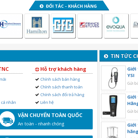
ĐỐI TÁC - KHÁCH HÀNG
TIN TỨC C
 TNC
Hỗ trợ khách hàng
Giới
YSI
 mãi
Chính sách bán hàng
Gửi b
Chính sách thanh toán
Chính sách đổi trả hàng
Giới
n cá nhân
Liên hệ
Hãng
Gửi b
VẬN CHUYỂN TOÀN QUỐC
An toàn - nhanh chóng
Giới
hãng