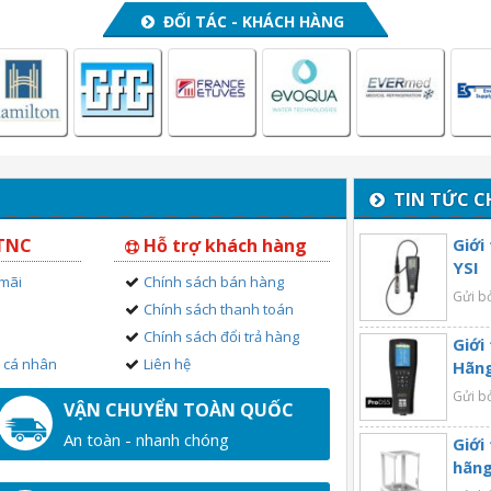
ĐỐI TÁC - KHÁCH HÀNG
TIN TỨC C
 TNC
Hỗ trợ khách hàng
Giới
YSI
 mãi
Chính sách bán hàng
Gửi b
Chính sách thanh toán
Chính sách đổi trả hàng
Giới
n cá nhân
Liên hệ
Hãng
Gửi b
VẬN CHUYỂN TOÀN QUỐC
An toàn - nhanh chóng
Giới
hãng