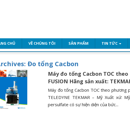
ANG CHỦ
VỀ CHÚNG TÔI
SẢN PHẨM
TIN TỨC
rchives:
Đo tổng Cacbon
Máy đo tổng Cacbon TOC theo 
FUSION Hãng sản xuất: TEKMA
Máy đo tổng Cacbon TOC theo phương ph
TELEDYNE TEKMAR – Mỹ Xuất xứ: Mỹ 1.
persulfate có sự hiện diện của bức...