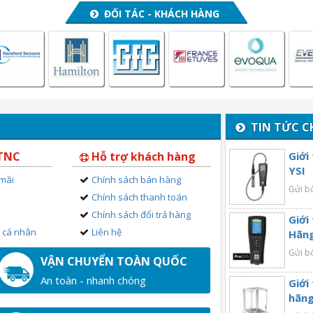
ĐỐI TÁC - KHÁCH HÀNG
TIN TỨC C
 TNC
Hỗ trợ khách hàng
Giới
YSI
 mãi
Chính sách bán hàng
Gửi b
Chính sách thanh toán
Chính sách đổi trả hàng
Giới
n cá nhân
Liên hệ
Hãng
Gửi b
VẬN CHUYỂN TOÀN QUỐC
An toàn - nhanh chóng
Giới
hãng