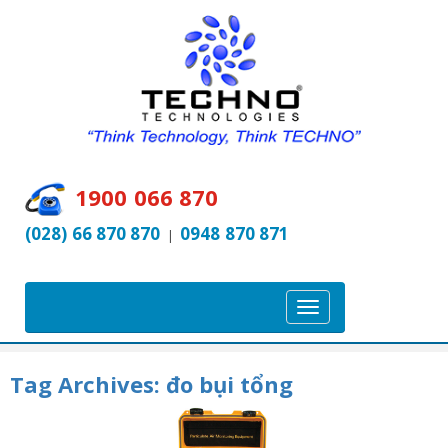
1900 066 870
(028) 66 870 870
0948 870 871
|
T
o
g
Tag Archives:
đo bụi tổng
g
l
e