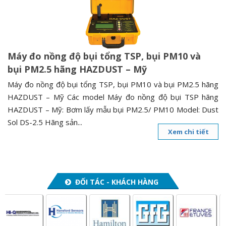
n
a
v
i
Máy đo nồng độ bụi tổng TSP, bụi PM10 và
g
bụi PM2.5 hãng HAZDUST – Mỹ
a
t
Máy đo nồng độ bụi tổng TSP, bụi PM10 và bụi PM2.5 hãng
i
HAZDUST – Mỹ Các model Máy đo nồng độ bụi TSP hãng
o
HAZDUST – Mỹ: Bơm lấy mẫu bụi PM2.5/ PM10 Model: Dust
n
Sol DS-2.5 Hãng sản...
Xem chi tiết
ĐỐI TÁC - KHÁCH HÀNG