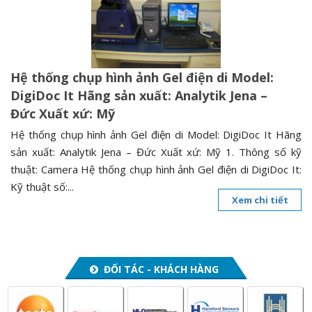
n
a
v
i
Hệ thống chụp hình ảnh Gel điện di Model:
g
DigiDoc It Hãng sản xuất: Analytik Jena –
a
Đức Xuất xứ: Mỹ
t
i
Hệ thống chụp hình ảnh Gel điện di Model: DigiDoc It Hãng
o
sản xuất: Analytik Jena – Đức Xuất xứ: Mỹ 1. Thông số kỹ
n
thuật: Camera Hệ thống chụp hình ảnh Gel điện di DigiDoc It:
Kỹ thuật số:...
Xem chi tiết
ĐỐI TÁC - KHÁCH HÀNG