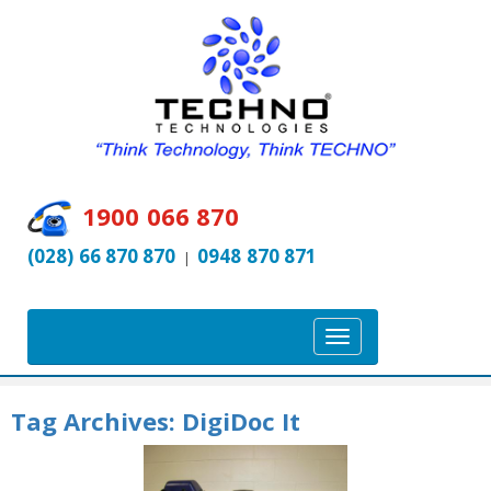
1900 066 870
(028) 66 870 870
0948 870 871
|
T
o
g
Tag Archives:
DigiDoc It
g
l
e