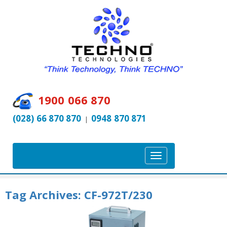
1900 066 870
(028) 66 870 870
0948 870 871
|
T
o
g
Tag Archives:
CF-972T/230
g
l
e