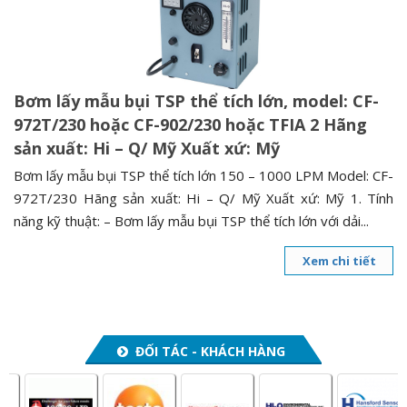
n
a
v
i
Bơm lấy mẫu bụi TSP thể tích lớn, model: CF-
g
972T/230 hoặc CF-902/230 hoặc TFIA 2 Hãng
a
sản xuất: Hi – Q/ Mỹ Xuất xứ: Mỹ
t
i
Bơm lấy mẫu bụi TSP thể tích lớn 150 – 1000 LPM Model: CF-
o
972T/230 Hãng sản xuất: Hi – Q/ Mỹ Xuất xứ: Mỹ 1. Tính
n
năng kỹ thuật: – Bơm lấy mẫu bụi TSP thể tích lớn với dải...
Xem chi tiết
ĐỐI TÁC - KHÁCH HÀNG