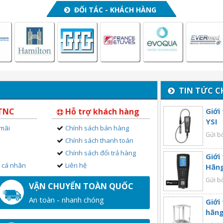
ĐỐI TÁC - KHÁCH HÀNG
TIN TỨC C
 TNC
Hỗ trợ khách hàng
Giới
YSI
 mãi
Chính sách bán hàng
Gửi b
Chính sách thanh toán
Chính sách đổi trả hàng
Giới
n cá nhân
Liên hệ
Hãng
Gửi b
VẬN CHUYỂN TOÀN QUỐC
An toàn - nhanh chóng
Giới
hãng