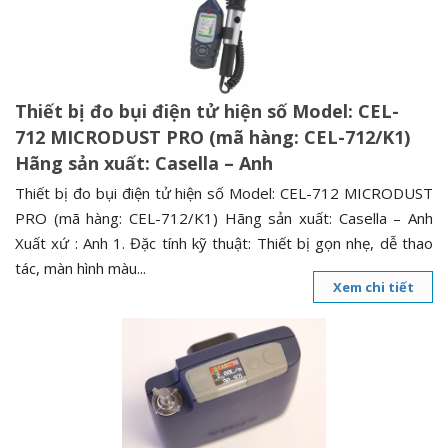
n
a
v
i
Thiết bị đo bụi điện tử hiện số Model: CEL-
g
712 MICRODUST PRO (mã hàng: CEL-712/K1)
a
Hãng sản xuất: Casella – Anh
t
i
Thiết bị đo bụi điện tử hiện số Model: CEL-712 MICRODUST
o
PRO (mã hàng: CEL-712/K1) Hãng sản xuất: Casella – Anh
n
Xuất xứ : Anh 1. Đặc tính kỹ thuật: Thiết bị gọn nhẹ, dễ thao
tác, màn hình màu...
Xem chi tiết