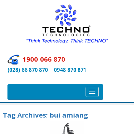
1900 066 870
(028) 66 870 870
0948 870 871
|
T
o
g
Tag Archives:
bui amiang
g
l
e