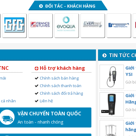
ĐỐI TÁC - KHÁCH HÀNG
TIN TỨC C
 TNC
Hỗ trợ khách hàng
Giới
YSI
 mãi
Chính sách bán hàng
Gửi b
Chính sách thanh toán
Chính sách đổi trả hàng
Giới
n cá nhân
Liên hệ
Hãng
Gửi b
VẬN CHUYỂN TOÀN QUỐC
An toàn - nhanh chóng
Giới
hãng