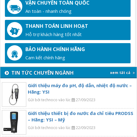
VẬN CHUYỂN TOÀN QUỐC
An toàn - nhanh chóng
THANH TOÁN LINH HOẠT
Hỗ trợ khách hàng tốt nhất
BẢO HÀNH CHÍNH HÃNG
Cam kết chính hãng
TIN TỨC CHUYÊN NGÀNH
xem tất cả
Giới thiệu máy đo pH, độ dẫn, nhiệt độ nước –
Hãng: YSI
Gửi bởi technoco vào lúc
27/09/2023
Giới thiệu thiết bị đo nước đa chỉ tiêu PRODSS
– Hãng: YSI – Mỹ
Gửi bởi technoco vào lúc
22/09/2023