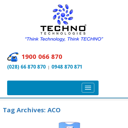
1900 066 870
(028) 66 870 870
0948 870 871
|
T
o
g
Tag Archives:
ACO
g
l
e