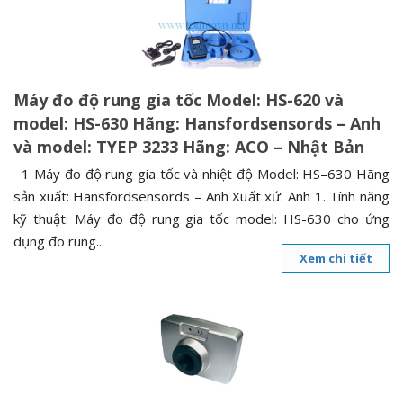
n
a
v
i
Máy đo độ rung gia tốc Model: HS-620 và
g
model: HS-630 Hãng: Hansfordsensords – Anh
a
và model: TYEP 3233 Hãng: ACO – Nhật Bản
t
i
1 Máy đo độ rung gia tốc và nhiệt độ Model: HS–630 Hãng
o
sản xuất: Hansfordsensords – Anh Xuất xứ: Anh 1. Tính năng
n
kỹ thuật: Máy đo độ rung gia tốc model: HS-630 cho ứng
dụng đo rung...
Xem chi tiết