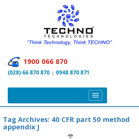
1900 066 870
(028) 66 870 870
0948 870 871
|
T
o
g
Tag Archives:
40 CFR part 50 method
g
appendix J
l
e