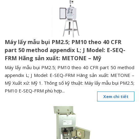
n
a
v
i
g
Máy lấy mẫu bụi PM2.5; PM10 theo 40 CFR
a
part 50 method appendix L; J Model: E-SEQ-
t
FRM Hãng sản xuất: METONE – Mỹ
i
o
Máy lấy mẫu bụi PM2.5; PM10 theo 40 CFR part 50 method
n
appendix L; J Model: E-SEQ-FRM Hãng sản xuất: METONE –
Mỹ Xuất xứ: Mỹ 1. Thông số kỹ thuật: Máy lấy mẫu bụi PM2.5;
PM10 E-SEQ-FRM phù hợp...
Xem chi tiết