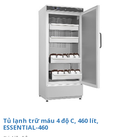
n
a
v
i
g
a
t
i
o
n
Tủ lạnh trữ máu 4 độ C, 460 lít,
ESSENTIAL-460