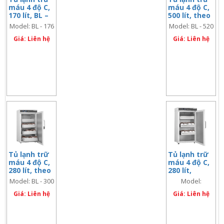
máu 4 độ C,
máu 4 độ C,
170 lít, BL –
500 lít, theo
176
DIN 58371
Model: BL - 176
Model: BL - 520
Giá: Liên hệ
Giá: Liên hệ
Tủ lạnh trữ
Tủ lạnh trữ
máu 4 độ C,
máu 4 độ C,
280 lít, theo
280 lít,
DIN 58371
ESSENTIAL-
Model: BL - 300
Model:
280
ESSENTIAL-280
Giá: Liên hệ
Giá: Liên hệ
(Blood Bank
version)