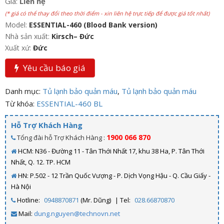
Giá:
Liên hệ
(* giá có thể thay đổi theo thời điểm - xin liên hệ trực tiếp để được giá tốt nhất)
Model:
ESSENTIAL-460 (Blood Bank version)
Nhà sản xuất:
Kirsch– Đức
Xuất xứ:
Đức
Yêu cầu báo giá
Danh mục:
Tủ lạnh bảo quản máu
,
Tủ lạnh bảo quản máu
Từ khóa:
ESSENTIAL-460 BL
Hỗ Trợ Khách Hàng
1900 066 870
Tổng đài hỗ Trợ Khách Hàng :
HCM: N36 - Đường 11 - Tân Thới Nhất 17, khu 38 Ha, P. Tân Thới
Nhất, Q. 12. TP. HCM
HN: P.502 - 12 Trần Quốc Vượng - P. Dịch Vọng Hậu - Q. Cầu Giấy -
Hà Nội
Hotline:
0948870871
(Mr. Dũng)
| Tel:
028.66870870
Mail:
dung.nguyen@technovn.net