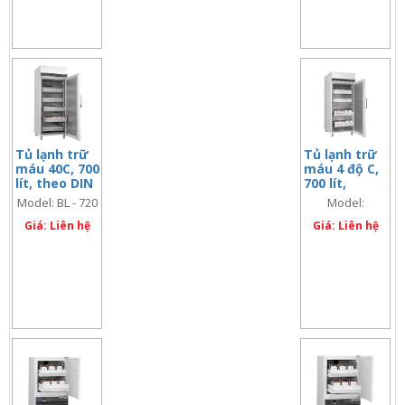
Tủ lạnh trữ
Tủ lạnh trữ
máu 40C, 700
máu 4 độ C,
lít, theo DIN
700 lít,
58371
ESSENTIAL-
Model: BL - 720
Model:
700
ESSENTIAL-700
Giá: Liên hệ
Giá: Liên hệ
(Blood Bank
version)