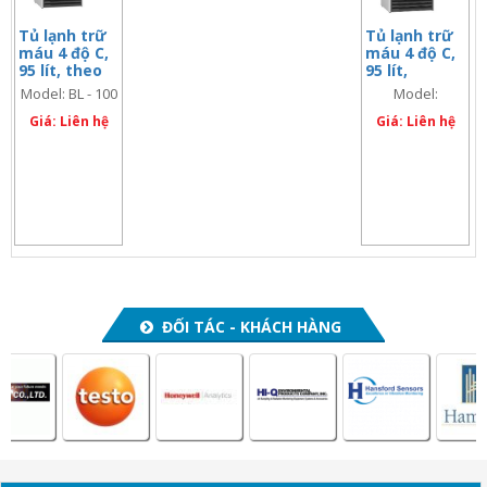
Tủ lạnh trữ
Tủ lạnh trữ
máu 4 độ C,
máu 4 độ C,
95 lít, theo
95 lít,
DIN 58371,
ESSENTIAL-
Model: BL - 100
Model:
model: BL –
100
ESSENTIAL-100
100
Giá: Liên hệ
Giá: Liên hệ
(Blood Bank
version)
ĐỐI TÁC - KHÁCH HÀNG