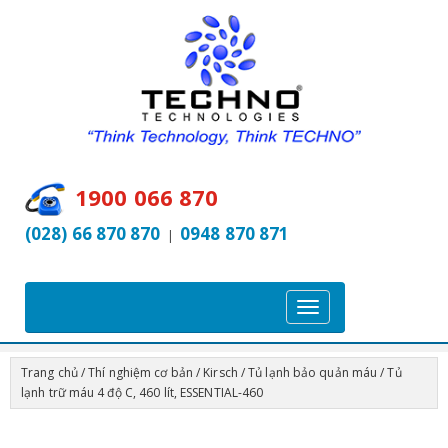
1900 066 870
(028) 66 870 870
0948 870 871
|
T
o
g
Trang chủ
/
Thí nghiệm cơ bản
/
Kirsch
/
Tủ lạnh bảo quản máu
/ Tủ
g
lạnh trữ máu 4 độ C, 460 lít, ESSENTIAL-460
l
e