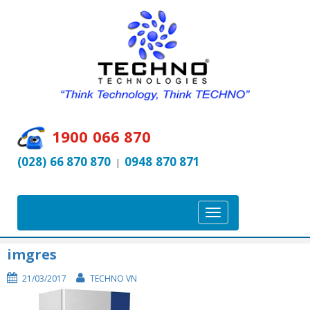
1900 066 870
(028) 66 870 870
0948 870 871
|
T
o
g
imgres
g
21/03/2017
TECHNO VN
l
e