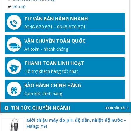
Liên hệ
TƯ VẤN BÁN HÀNG NHANH
0948 870 871 - 0948 870 871
VẬN CHUYỂN TOÀN QUỐC
An toàn - nhanh chóng
THANH TOÁN LINH HOẠT
Hỗ trợ khách hàng tốt nhất
BẢO HÀNH CHÍNH HÃNG
Cam kết chính hãng
TIN TỨC CHUYÊN NGÀNH
xem tất cả
Giới thiệu máy đo pH, độ dẫn, nhiệt độ nước –
Hãng: YSI