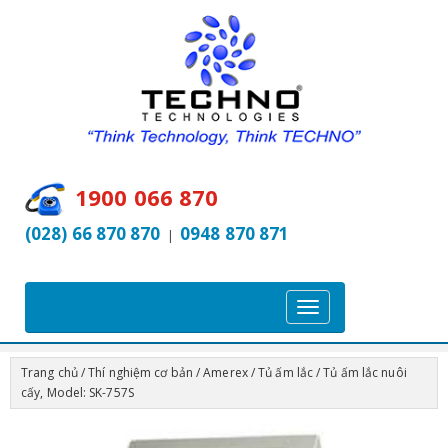
1900 066 870
(028) 66 870 870
0948 870 871
|
T
o
g
Trang chủ
/
Thí nghiệm cơ bản
/
Amerex
/
Tủ ấm lắc
/ Tủ ấm lắc nuôi
g
cấy, Model: SK-757S
l
e