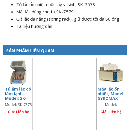
Tủ lắc ổn nhiệt nuôi cấy vi sinh, SK-757S
Mặt lắc dùng cho tủ SK-757S
Giá lắc đa năng (spring rack), giữ được tối đa 80 ống
Tài liệu hướng dẫn
SẢN PHẨM LIÊN QUAN
Tủ ấm lắc có
Máy lắc ổn
làm lạnh,
nhiệt, Model:
Model: SK-
GYROMAX
737R
939XL
Model: SK-737R
Model:
GYROMAX
Giá: Liên hệ
Giá: Liên hệ
939XL