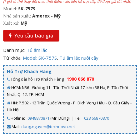
(* giá có thể thay đổi theo thời điểm - xin liên hệ trực tiếp để được giá tốt nhất)
Model:
SK-757S
Nhà sản xuất:
Amerex - Mỹ
Xuất xứ:
Mỹ
Yêu cầu báo giá
Danh mục:
Tủ ấm lắc
Từ khóa:
Model: SK-757S
,
Tủ ấm lắc nuôi cấy
Hỗ Trợ Khách Hàng
1900 066 870
Tổng đài hỗ Trợ Khách Hàng :
HCM: N36 - Đường 11 - Tân Thới Nhất 17, khu 38 Ha, P. Tân Thới
Nhất, Q. 12. TP. HCM
HN: P.502 - 12 Trần Quốc Vượng - P. Dịch Vọng Hậu - Q. Cầu Giấy -
Hà Nội
Hotline:
0948870871
(Mr. Dũng)
| Tel:
028.66870870
Mail:
dung.nguyen@technovn.net