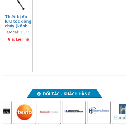
Thiết bị đo
lưu tốc dòng
chảy (kênh
hở), tay dài
Model: FP311
1.67 mét
Giá: Liên hệ
ĐỐI TÁC - KHÁCH HÀNG