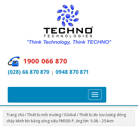
1900 066 870
(028) 66 870 870
0948 870 871
|
T
o
g
Trang chủ
/
Thiết bị môi trường
/
Global
/ Thiết bị đo lưu lượng dòng
g
chảy kênh kín bằng sóng siêu FM500-P, ống lớn: 5.08 – 254cm
l
e