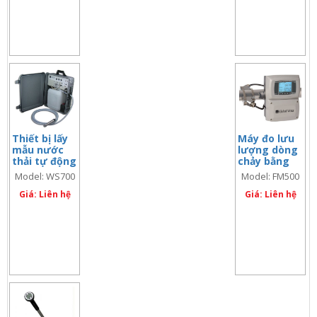
Thiết bị lấy
Máy đo lưu
mẫu nước
lượng dòng
thải tự động
chảy bằng
WS700
sóng siêu
Model: WS700
Model: FM500
âm – FM500
(code: FM500-P)
Giá: Liên hệ
(code:
Giá: Liên hệ
FM500-P)