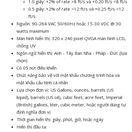
1.0 giây: +2% of rate >8 ft/s và +0.20 ft/s <8 ft/s
0.5 giây: +2% of rate >12 ft/s và +0.25 ft/s <12
ft/s
Nguồn: 90-264 VAC 50/60Hz hoặc 15-30 VDC @ 30
watts maximum
Màn hình hiển thị: 320 x 240 pixel QVGA màn hình LCD,
chống UV
Ngôn ngữ hiển thị: Anh - Tây Ban Nha - Pháp - Đức (lựa
chọn)
Có 05 nút điều khiển
Chức năng bảo vệ với mật khẩu chương trình hóa và
mật khẩu cấu hình cá nhân
Lựa chọn đơn vị: US Gallons, ounces, barrels (US
liquid), barrels (US oil), cubic feet, acre feet, Imperial
(British) gallons, liter, cubic meter, hoặc người dùng tự
định nghĩa đơn vị
Thời gian hiển thị: giây, phút, giờ, hoặc ngày
Hiển thị đầu ta: