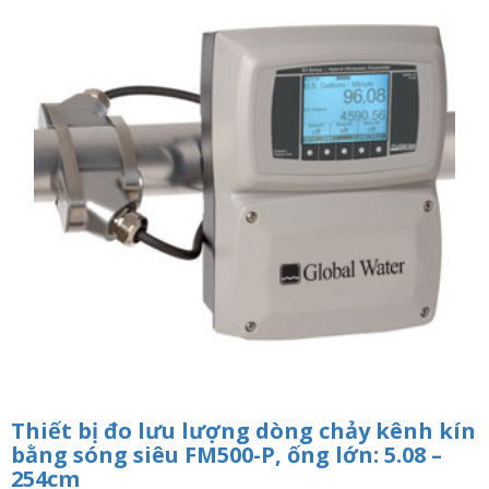
n
a
v
i
g
a
t
i
o
n
Thiết bị đo lưu lượng dòng chảy kênh kín
bằng sóng siêu FM500-P, ống lớn: 5.08 –
254cm