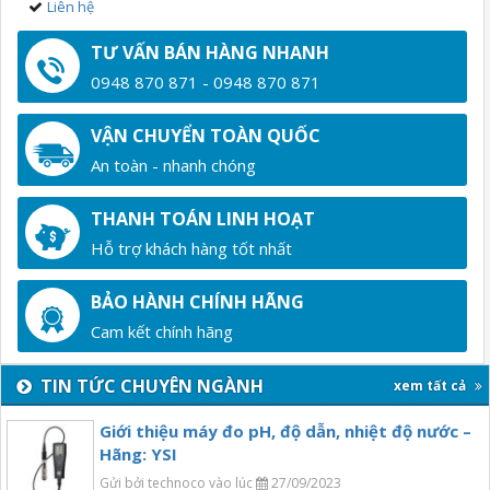
Liên hệ
TƯ VẤN BÁN HÀNG NHANH
0948 870 871 - 0948 870 871
VẬN CHUYỂN TOÀN QUỐC
An toàn - nhanh chóng
THANH TOÁN LINH HOẠT
Hỗ trợ khách hàng tốt nhất
BẢO HÀNH CHÍNH HÃNG
Cam kết chính hãng
TIN TỨC CHUYÊN NGÀNH
xem tất cả
Giới thiệu máy đo pH, độ dẫn, nhiệt độ nước –
Hãng: YSI
Gửi bởi technoco vào lúc
27/09/2023