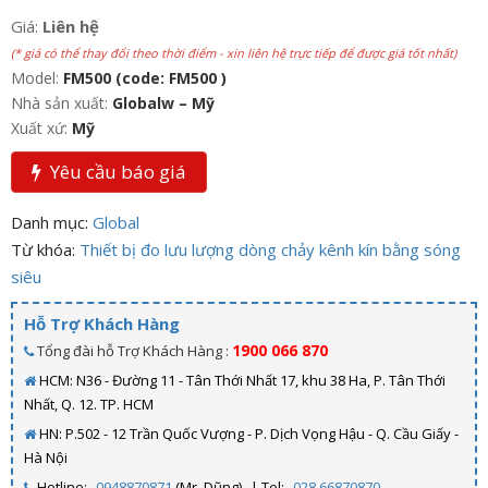
Giá:
Liên hệ
(* giá có thể thay đổi theo thời điểm - xin liên hệ trực tiếp để được giá tốt nhất)
Model:
FM500 (code: FM500 )
Nhà sản xuất:
Globalw – Mỹ
Xuất xứ:
Mỹ
Yêu cầu báo giá
Danh mục:
Global
Từ khóa:
Thiết bị đo lưu lượng dòng chảy kênh kín bằng sóng
siêu
Hỗ Trợ Khách Hàng
1900 066 870
Tổng đài hỗ Trợ Khách Hàng :
HCM: N36 - Đường 11 - Tân Thới Nhất 17, khu 38 Ha, P. Tân Thới
Nhất, Q. 12. TP. HCM
HN: P.502 - 12 Trần Quốc Vượng - P. Dịch Vọng Hậu - Q. Cầu Giấy -
Hà Nội
Hotline:
0948870871
(Mr. Dũng)
| Tel:
028.66870870