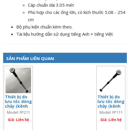
Cáp chuẩn dài 3.05 mét
Phù hợp cho các ống lớn, có kích thước 5.08 - 254
cm
Bộ phụ kiện chuẩn kèm theo.
Tài liệu hướng dẫn sử dụng tiếng Anh + tiếng Việt
SẢN PHẨM LIÊN QUAN
Thiết bị đo
Thiết bị đo
lưu tốc dòng
lưu tốc dòng
chảy (kênh
chảy (kênh
hở), tay dài
hở), tay dài
Model: FP211
Model: FP111
4.6 mét
1.83 mét
Giá: Liên hệ
Giá: Liên hệ