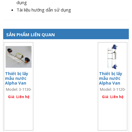
dụng
Tài liệu hướng dẫn sử dụng
SẢN PHẨM LIÊN QUAN
Thiết bị lấy
Thiết bị lấy
mẫu nước
mẫu nước
Alpha Van
Alpha Van
Dorn loại
Dorn loại
Model: 3-1130-
Model: 3-1120-
dọc, 3.2 lít,
dọc, 2.2 lít,
C42
D42
nhựa trong
Giá: Liên hệ
vật liệu đục
Giá: Liên hệ
Acrylic
PVC