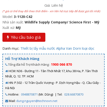
Giá: Liên hệ
(* giá có thể thay đổi theo thời điểm - xin liên hệ trực tiếp để được giá tốt nhất)
Model:
3-1120-C42
Nhà sản xuất:
Wildlife Supply Company/ Science First - Mỹ
Xuất xứ:
Mỹ
Yêu cầu báo giá
Danh mục:
Thiết bị lấy mẫu nước Alpha Van Dorn loại dọc
Hỗ Trợ Khách Hàng
1900 066 870
Tổng đài hỗ Trợ Khách Hàng :
HCM: N36 - Đường 11 - Tân Thới Nhất 17, khu 38 Ha, P. Tân Thới
Nhất, Q. 12. TP. HCM
HN: P.502 - 12 Trần Quốc Vượng - P. Dịch Vọng Hậu - Q. Cầu Giấy -
Hà Nội
Hotline:
0948870871
(Mr. Dũng)
| Tel:
028.66870870
Mail:
dung.nguyen@technovn.net