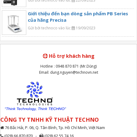
Gửi bởi technoco vào lúc
22/09/2023
Giới thiệu đến bạn dòng sản phẩm PB Series
của hãng Precisa
Gửi bởi technoco vào lúc
19/09/2023
Hỗ trợ khách hàng
Hotline : 0948 870 871 (Mr.Dũng)
Email: dung.nguyen@technovn.net
CÔNG TY TNHH KỸ THUẬT TECHNO
76 Bắc Hải, P. 06, Q. Tân Bình, Tp. Hồ Chí Minh, Việt Nam
(028) 66 870 870 -
(028) 62 55 74 16