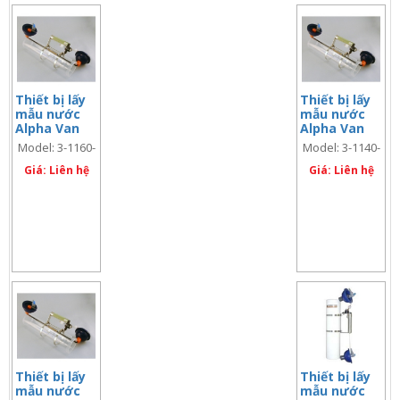
Thiết bị lấy
Thiết bị lấy
mẫu nước
mẫu nước
Alpha Van
Alpha Van
Dorn loại
Dorn loại
Model: 3-1160-
Model: 3-1140-
dọc, 6.2 lít,
dọc, 4.2 lít,
C42
C42
nhựa trong
Giá: Liên hệ
nhựa trong
Giá: Liên hệ
Acrylic
Acrylic
Thiết bị lấy
Thiết bị lấy
mẫu nước
mẫu nước