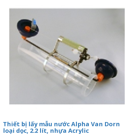
n
a
v
i
g
a
t
i
o
n
Thiết bị lấy mẫu nước Alpha Van Dorn
loại dọc, 2.2 lít, nhựa Acrylic