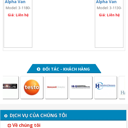
Alpha Van
Alpha Van
Dorn loại
Dorn loại
Model: 3-1180-
Model: 3-1130-
dọc, 8.2 lít;
dọc, 3.2 lít;
C42
D42
nhựa trong
Giá: Liên hệ
nhựa đục
Giá: Liên hệ
Acrylic
PVC
ĐỐI TÁC - KHÁCH HÀNG
DỊCH VỤ CỦA CHÚNG TÔI
Về chúng tôi