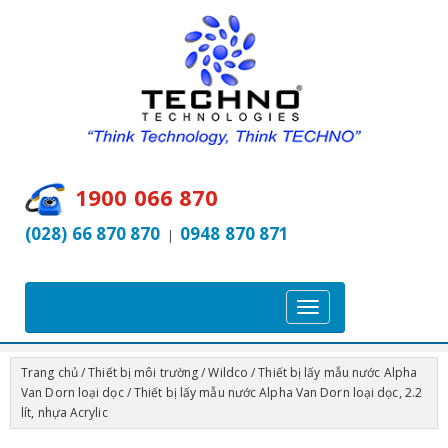
1900 066 870
(028) 66 870 870
0948 870 871
|
T
o
g
Trang chủ
/
Thiết bị môi trường
/
Wildco
/
Thiết bị lấy mẫu nước Alpha
g
Van Dorn loại dọc
/ Thiết bị lấy mẫu nước Alpha Van Dorn loại dọc, 2.2
l
lít, nhựa Acrylic
e