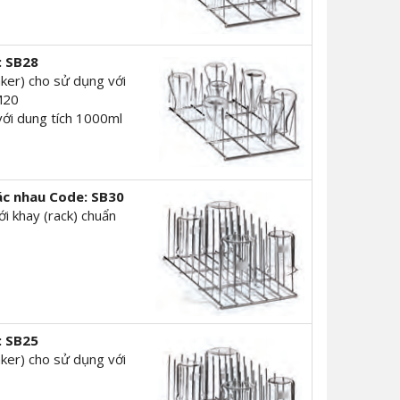
: SB28
eaker) cho sử dụng với
LM20
 với dung tích 1000ml
ác nhau
Code: SB30
ới khay (rack) chuẩn
: SB25
eaker) cho sử dụng với