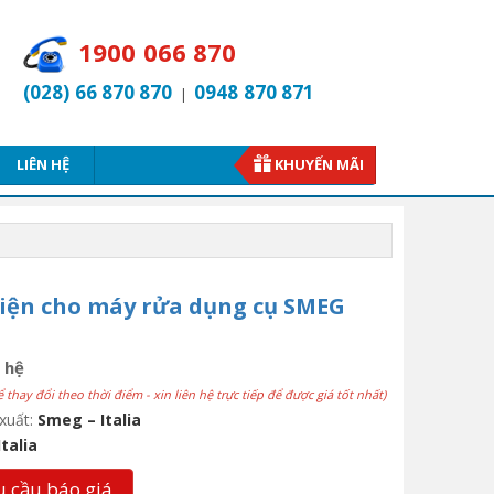
1900 066 870
(028) 66 870 870
0948 870 871
|
LIÊN HỆ
KHUYẾN MÃI
iện cho máy rửa dụng cụ SMEG
 hệ
ể thay đổi theo thời điểm - xin liên hệ trực tiếp để được giá tốt nhất)
xuất:
Smeg – Italia
Italia
 cầu báo giá