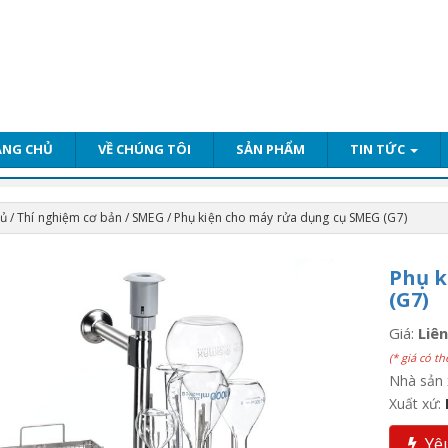
ANG CHỦ
VỀ CHÚNG TÔI
SẢN PHẨM
TIN TỨC
hủ
/
Thí nghiệm cơ bản
/
SMEG
/ Phụ kiện cho máy rửa dụng cụ SMEG (G7)
Phụ k
(G7)
Giá:
Liên
(* giá có th
Nhà sản 
Xuất xứ:
Yêu