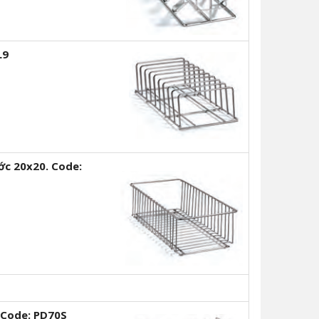
L9
ớc 20x20.
Code:
Code:
PD70S