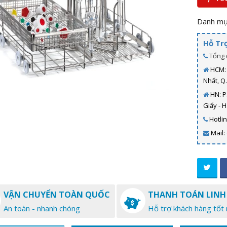
Danh mụ
Hỗ Tr
Tổng 
HCM: 
Nhất, Q
HN: P
Giấy - 
Hotli
Mail:
VẬN CHUYỂN TOÀN QUỐC
THANH TOÁN LINH
An toàn - nhanh chóng
Hỗ trợ khách hàng tốt 