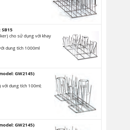
: SB15
eaker) cho sử dụng với khay
 với dung tích 1000ml
model: GW2145)
) với dung tích 100ml;
model: GW2145)