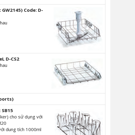
: GW2145)
Code: D-
nhau
eL D-CS2
nhau
ports)
: SB15
eaker) cho sử dụng với
LM20
 với dung tích 1000ml