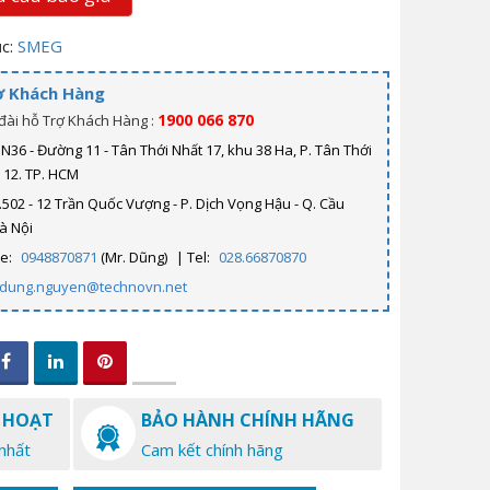
c:
SMEG
ợ Khách Hàng
1900 066 870
đài hỗ Trợ Khách Hàng :
N36 - Đường 11 - Tân Thới Nhất 17, khu 38 Ha, P. Tân Thới
. 12. TP. HCM
.502 - 12 Trần Quốc Vượng - P. Dịch Vọng Hậu - Q. Cầu
Hà Nội
ne:
0948870871
(Mr. Dũng)
| Tel:
028.66870870
dung.nguyen@technovn.net
 HOẠT
BẢO HÀNH CHÍNH HÃNG
nhất
Cam kết chính hãng