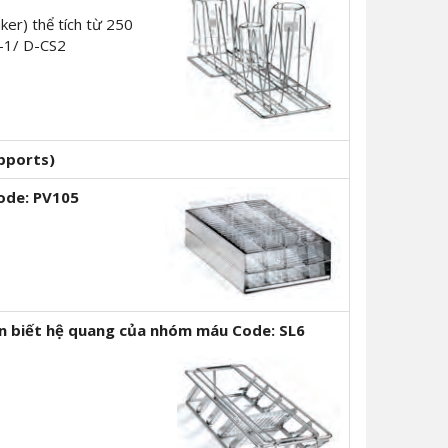
aker) thể tích từ 250
1-1/ D-CS2
upports)
ode: PV105
hận biết hệ quang của nhóm máu
Code: SL6