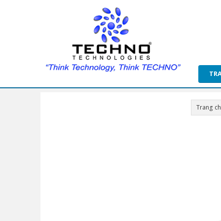
TR
Trang c