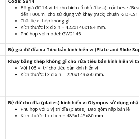
Code: SB14
Bộ giá đỡ 14 vị trí cho bình cổ nhỏ (flask), cốc bêse (Be
đến 1000ml; cho sử dụng với khay (rack) chuẩn ½ D-CS
Chất liệu: thép không gỉ.
Kích thước l x d x h = 422x146x184 mm.
Phù hợp với model: GW2145
Bộ giá đỡ
đĩa và Tiêu bản kính hiển vi (Plate and Slide S
Khay bẳng thép không gỉ cho rửa tiêu bản kính hiển vi
C
Với 105 vị trí cho tiêu bản kính hiển vi
Kích thước: l x d x h = 220x143x60 mm.
Bệ đỡ cho đĩa (plates) kính hiển vi Olympus sử dụng n
Phù hợp với 6 vị trí đĩa (plates). Bao gồm nắp bản lề
Kích thước: l x d x h = 485x145x80 mm.