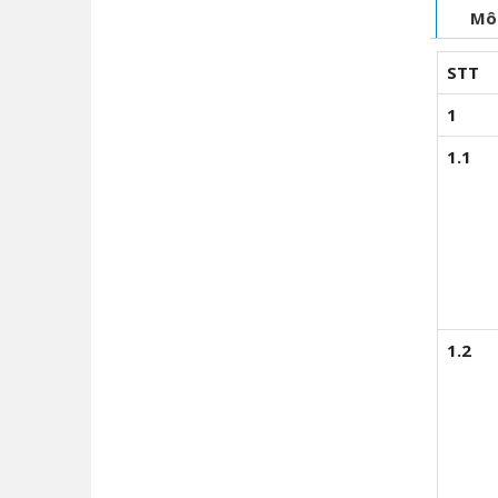
Mô
STT
1
1.1
1.2