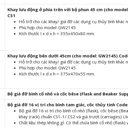
Khay lưu động ở phía trên với bộ phun 45 cm
(cho model
CS1
Hỗ trỡ cho các khay/ giá đỡ các dụng cụ thủy tinh khác 
Phù hợp cho model: GW2145
Kích thước l x d x h = 355x450x80 mm.
Khay lưu động bên dưới 45cm
(cho model: GW2145)
Cod
Hỗ trỡ cho các khay/ giá đỡ các dụng cụ thủy tinh khác 
Phù hợp cho model: GW2145
Kích thước l x d x h = 375x470x55 mm.
Bệ
giá đỡ
bình cổ nhỏ và cốc bêse (Flask and Beaker Sup
Bộ giá đỡ 16 vị trí cho bình tam giác, cốc thủy tinh
Code
Bộ giá đỡ 16 vị trí cho bình cổ nhỏ (flask), cốc bêse (B
khay (rack) chuẩn CS1-1/ CS2 và giá trượt (carriages) 
Chất liệu: thép không gỉ. Có thể chứa bình cổ nhỏ (flask)