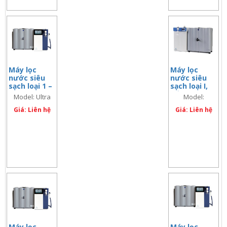
Máy lọc
Máy lọc
nước siêu
nước siêu
sạch loại 1 –
sạch loại I,
Ultra Clear™
cấp nước
Model: Ultra
Model:
TP TWF
máy/ nước
Clear TP 10 TWF
LaboStar PRO
Giá: Liên hệ
nguồn, 1.2
Giá: Liên hệ
lít/ phút
UV TM 30l
TWF
Máy lọc
Máy lọc