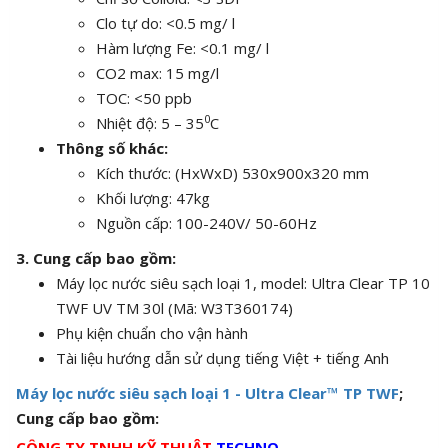
Clo tự do: <0.5 mg/ l
Hàm lượng Fe: <0.1 mg/ l
CO2 max: 15 mg/l
TOC: <50 ppb
0
Nhiệt độ: 5 – 35
C
Thông số khác:
Kích thước: (HxWxD) 530x900x320 mm
Khối lượng: 47kg
Nguồn cấp: 100-240V/ 50-60Hz
3. Cung cấp bao gồm:
Máy lọc nước siêu sạch loại 1, model: Ultra Clear TP 10
TWF UV TM 30l (Mã: W3T360174)
Phụ kiện chuẩn cho vận hành
Tài liệu hướng dẫn sử dụng tiếng Việt + tiếng Anh
Máy lọc nước siêu sạch loại 1 - Ultra Clear™ TP TWF
;
Cung cấp bao gồm:
CÔNG TY TNHH KỸ THUẬT
TECHNO