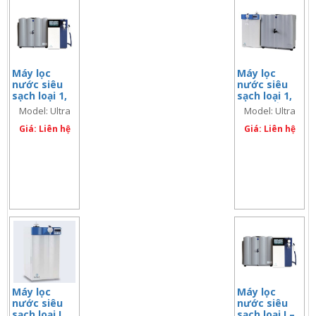
Máy lọc
Máy lọc
nước siêu
nước siêu
sạch loại 1,
sạch loại 1,
nước máy –
nước cấp
Model: Ultra
Model: Ultra
nước nguồn,
tiến xử lý,
Clear TP TWF
Clear TP UV UF
loại 30 lít,
Giá: Liên hệ
cảm ứng, có
Giá: Liên hệ
UV, TM, cảm
bộ siêu lọc,
EDI UV TM 30l
TM
ứng
kiểm soát
TOC, 2 lít/
phút
Máy lọc
Máy lọc
nước siêu
nước siêu
sạch loại I,
sạch loại I –