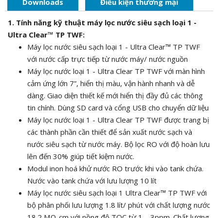
Downloads
Điều kiện thương mại
1. Tính năng kỹ thuật máy lọc nước siêu sạch loại 1 -
Ultra Clear™ TP TWF:
Máy lọc nước siêu sạch loại 1 - Ultra Clear™ TP TWF
với nước cấp trực tiếp từ nước máy/ nước nguồn
Máy lọc nước loại 1 - Ultra Clear TP TWF với màn hình
cảm ứng lớn 7”, hiển thị màu, vận hành nhanh và dễ
dàng. Giao diện thiết kế mới hiển thị đầy đủ các thông
tin chính. Dùng SD card và cổng USB cho chuyển dữ liệu
Máy lọc nước loại 1 - Ultra Clear TP TWF được trang bị
các thành phần cần thiết để sản xuất nước sạch và
nước siêu sạch từ nước máy. Bộ lọc RO với độ hoàn lưu
lên đến 30% giúp tiết kiệm nước.
Modul inon hoá khử nước RO trước khi vào tank chứa.
Nước vào tank chứa với lưu lượng 10 lít
Máy lọc nước siêu sạch loại 1 Ultra Clear™ TP TWF với
bộ phân phối lưu lượng 1.8 lít/ phút với chất lượng nước
18.2 MΩ-cm với nồng độ TOC từ 1 – 3ppm. Chất lượng