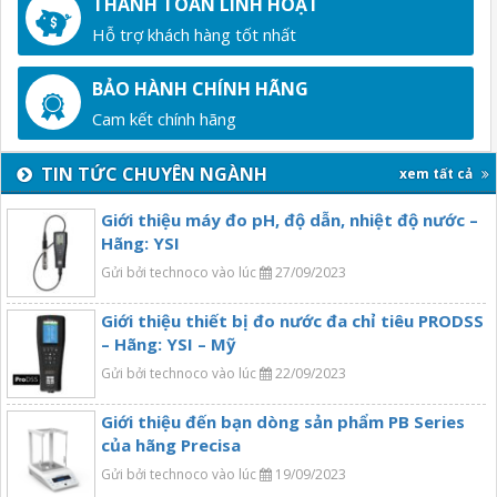
THANH TOÁN LINH HOẠT
Hỗ trợ khách hàng tốt nhất
BẢO HÀNH CHÍNH HÃNG
Cam kết chính hãng
TIN TỨC CHUYÊN NGÀNH
xem tất cả
Giới thiệu máy đo pH, độ dẫn, nhiệt độ nước –
Hãng: YSI
Gửi bởi technoco vào lúc
27/09/2023
Giới thiệu thiết bị đo nước đa chỉ tiêu PRODSS
– Hãng: YSI – Mỹ
Gửi bởi technoco vào lúc
22/09/2023
Giới thiệu đến bạn dòng sản phẩm PB Series
của hãng Precisa
Gửi bởi technoco vào lúc
19/09/2023