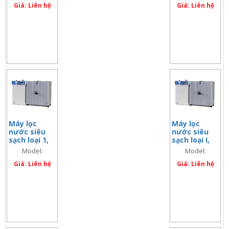
LaboStar PRO
UltraClear TP
phút
Giá: Liên hệ
Giá: Liên hệ
DI 2
TWF EDI UV UF
TM 60l
Máy lọc
Máy lọc
nước siêu
nước siêu
sạch loại 1,
sạch loại I,
có đèn UV,
cấp nước
Model:
Model:
nước tiền xử
máy/ nước
LaboStar PRO
LaboStar PRO
lý, 1.5 lit/
Giá: Liên hệ
nguồn, có
Giá: Liên hệ
phút
đèn UV, 1.2
UV 2
TWF UV
lít/ phút