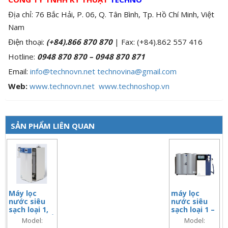
Địa chỉ: 76 Bắc Hải, P. 06, Q. Tân Bình, Tp. Hồ Chí Minh, Việt
Nam
Điện thoại:
(+84).866 870 870
| Fax: (+84).862 557 416
Hotline:
0948 870 870 – 0948 870 871
Email:
info@technovn.net
technovina@gmail.com
Web:
www.technovn.net

www.technoshop.vn
SẢN PHẨM LIÊN QUAN
Máy lọc
máy lọc
nước siêu
nước siêu
sạch loại 1,
sạch loại 1 –
nước tiền xử
Ultra Clear
Model:
Model:
lý, 1.5 lit/
TP TWF EDI