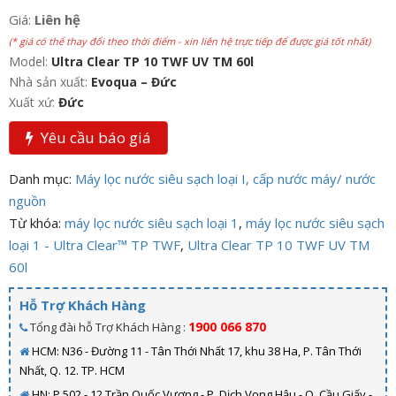
Giá:
Liên hệ
(* giá có thể thay đổi theo thời điểm - xin liên hệ trực tiếp để được giá tốt nhất)
Model:
Ultra Clear TP 10 TWF UV TM 60l
Nhà sản xuất:
Evoqua – Đức
Xuất xứ:
Đức
Yêu cầu báo giá
Danh mục:
Máy lọc nước siêu sạch loại I, cấp nước máy/ nước
nguồn
Từ khóa:
máy lọc nước siêu sạch loại 1
,
máy lọc nước siêu sạch
loại 1 - Ultra Clear™ TP TWF
,
Ultra Clear TP 10 TWF UV TM
60l
Hỗ Trợ Khách Hàng
1900 066 870
Tổng đài hỗ Trợ Khách Hàng :
HCM: N36 - Đường 11 - Tân Thới Nhất 17, khu 38 Ha, P. Tân Thới
Nhất, Q. 12. TP. HCM
HN: P.502 - 12 Trần Quốc Vượng - P. Dịch Vọng Hậu - Q. Cầu Giấy -