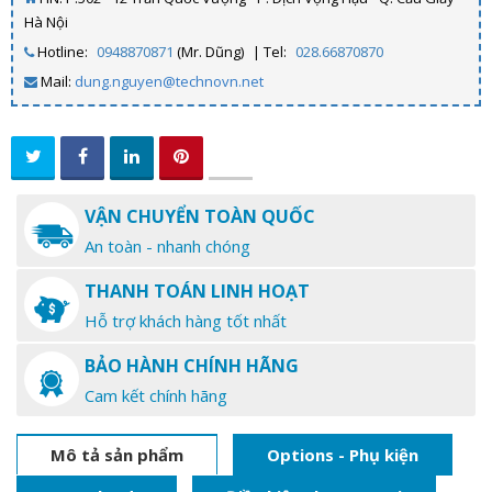
Hà Nội
Hotline:
0948870871
(Mr. Dũng)
| Tel:
028.66870870
Mail:
dung.nguyen@technovn.net
VẬN CHUYỂN TOÀN QUỐC
An toàn - nhanh chóng
THANH TOÁN LINH HOẠT
Hỗ trợ khách hàng tốt nhất
BẢO HÀNH CHÍNH HÃNG
Cam kết chính hãng
Mô tả sản phẩm
Options - Phụ kiện