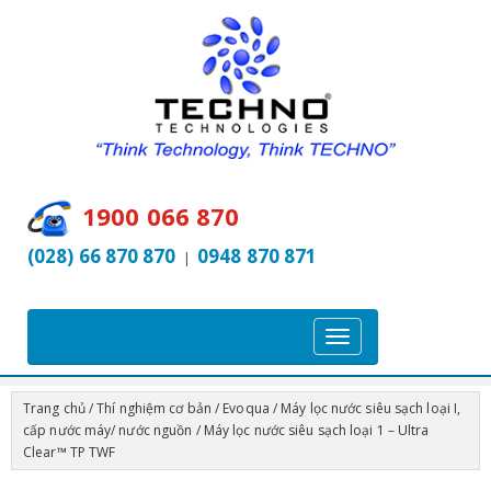
1900 066 870
(028) 66 870 870
0948 870 871
|
T
o
g
Trang chủ
/
Thí nghiệm cơ bản
/
Evoqua
/
Máy lọc nước siêu sạch loại I,
g
cấp nước máy/ nước nguồn
/ Máy lọc nước siêu sạch loại 1 – Ultra
l
Clear™ TP TWF
e