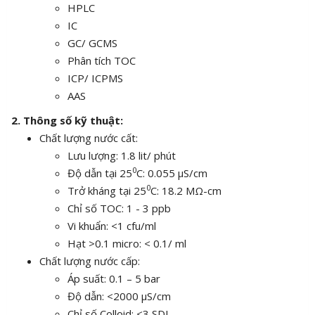
HPLC
IC
GC/ GCMS
Phân tích TOC
ICP/ ICPMS
AAS
2. Thông số kỹ thuật:
Chất lượng nước cất:
Lưu lượng: 1.8 lit/ phút
0
Độ dẫn tại 25
C: 0.055 µS/cm
0
Trở kháng tại 25
C: 18.2 MΩ-cm
Chỉ số TOC: 1 - 3 ppb
Vi khuẩn: <1 cfu/ml
Hạt >0.1 micro: < 0.1/ ml
Chất lượng nước cấp:
Áp suất: 0.1 – 5 bar
Độ dẫn: <2000 µS/cm
Chỉ số Colloid: <3 SDI