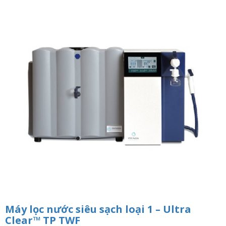
n
a
v
i
g
a
t
i
o
n
Máy lọc nước siêu sạch loại 1 – Ultra
Clear™ TP TWF