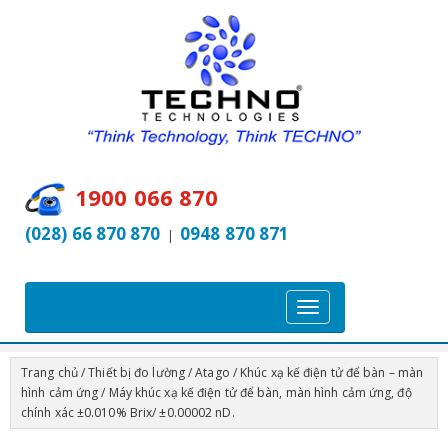
1900 066 870
(028) 66 870 870
0948 870 871
|
T
o
g
Trang chủ
/
Thiết bị đo lường
/
Atago
/
Khúc xạ kế điện tử để bàn – màn
g
hình cảm ứng
/ Máy khúc xạ kế điện tử để bàn, màn hình cảm ứng, độ
l
chính xác ±0.010% Brix/ ±0.00002 nD.
e