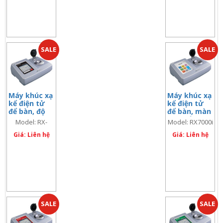
SALE
SALE
Máy khúc xạ
Máy khúc xạ
kể điện tử
kể điện tử
để bàn, độ
để bàn, màn
chính xác:
hình cảm
Model: RX-
Model: RX7000i
Brix ±0.010/
ứng, dải
5000α-Plus
(code: 3279)
nD ±0.00002
Giá: Liên hệ
nhiệt độ: 5 ÷
Giá: Liên hệ
75 độ C
(code: 3279)
SALE
SALE