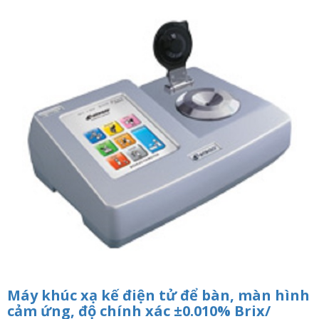
n
a
v
i
g
a
t
i
o
n
Máy khúc xạ kế điện tử để bàn, màn hình
cảm ứng, độ chính xác ±0.010% Brix/