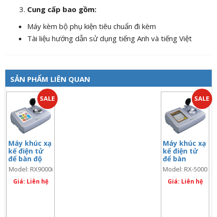
Cung cấp bao gồm:
Máy kèm bộ phụ kiện tiêu chuẩn đi kèm
Tài liệu hướng dẫn sử dụng tiếng Anh và tiếng Việt
SẢN PHẨM LIÊN QUAN
SALE
SALE
Máy khúc xạ
Máy khúc xạ
kế điện tử
kể điện tử
để bàn độ
để bàn
chính xác
Model: RX9000i
Model: RX-5000
cao, màn
(code: 3278)
(code: 3281)
hình cảm
Giá: Liên hệ
Giá: Liên hệ
ứng