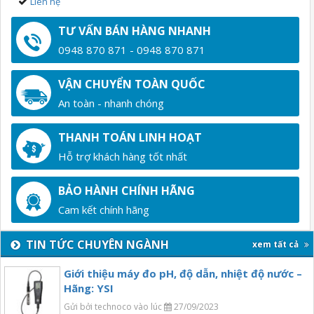
Liên hệ
TƯ VẤN BÁN HÀNG NHANH
0948 870 871 - 0948 870 871
VẬN CHUYỂN TOÀN QUỐC
An toàn - nhanh chóng
THANH TOÁN LINH HOẠT
Hỗ trợ khách hàng tốt nhất
BẢO HÀNH CHÍNH HÃNG
Cam kết chính hãng
TIN TỨC CHUYÊN NGÀNH
xem tất cả
Giới thiệu máy đo pH, độ dẫn, nhiệt độ nước –
Hãng: YSI
Gửi bởi technoco vào lúc
27/09/2023