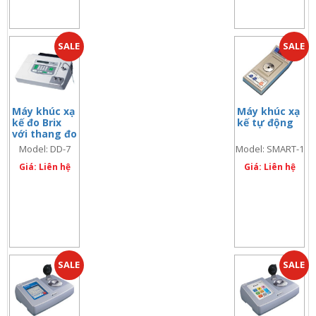
SALE
SALE
Máy khúc xạ
Máy khúc xạ
kế đo Brix
kế tự động
với thang đo
0 – 2%
Model: DD-7
Model: SMART-1
(code: 3930)
(code: 3150)
Giá: Liên hệ
Giá: Liên hệ
SALE
SALE