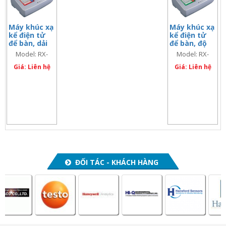
Máy khúc xạ
Máy khúc xạ
kể điện tử
kể điện tử
để bàn, dải
để bàn, độ
nhiệt độ: 5 ÷
chính xác
Model: RX-
Model: RX-
70 độ C
cao
7000α (Code:
9000α (code:
Giá: Liên hệ
Giá: Liên hệ
3262)
3263)
ĐỐI TÁC - KHÁCH HÀNG