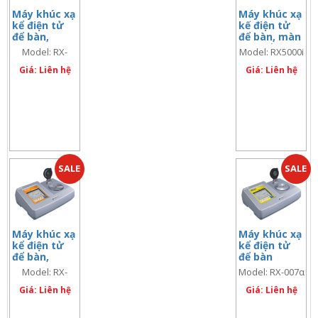
Máy khúc xạ
Máy khúc xạ
kể điện tử
kế điện tử
để bàn,
để bàn, màn
chính xác:
hình cảm
Model: RX-
Model: RX5000i
Brix ± 0.03%/
ứng, chính
5000α (code:
(Code: 3276)
nD: ± 0.00004
Giá: Liên hệ
xác: ±0.03%
Giá: Liên hệ
Brix/
3261)
±0.00004 nD
SALE
SALE
Máy khúc xạ
Máy khúc xạ
kể điện tử
kể điện tử
để bàn,
để bàn
chính xác:
Model: RX-
Model: RX-007α
Brix ± 0.03%/
5000α–Bev
(code: 3921)
nD: ± 0.00004
Giá: Liên hệ
Giá: Liên hệ
(code: 3271)