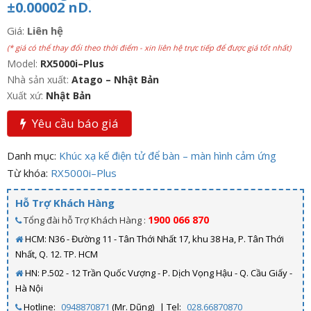
±0.00002 nD.
Giá:
Liên hệ
(* giá có thể thay đổi theo thời điểm - xin liên hệ trực tiếp để được giá tốt nhất)
Model:
RX5000i–Plus
Nhà sản xuất:
Atago – Nhật Bản
Xuất xứ:
Nhật Bản
Yêu cầu báo giá
Danh mục:
Khúc xạ kế điện tử để bàn – màn hình cảm ứng
Từ khóa:
RX5000i–Plus
Hỗ Trợ Khách Hàng
1900 066 870
Tổng đài hỗ Trợ Khách Hàng :
HCM: N36 - Đường 11 - Tân Thới Nhất 17, khu 38 Ha, P. Tân Thới
Nhất, Q. 12. TP. HCM
HN: P.502 - 12 Trần Quốc Vượng - P. Dịch Vọng Hậu - Q. Cầu Giấy -
Hà Nội
Hotline:
0948870871
(Mr. Dũng)
| Tel:
028.66870870