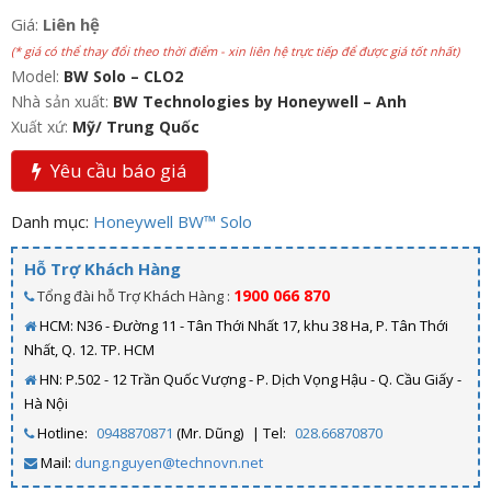
Giá:
Liên hệ
(* giá có thể thay đổi theo thời điểm - xin liên hệ trực tiếp để được giá tốt nhất)
Model:
BW Solo – CLO2
Nhà sản xuất:
BW Technologies by Honeywell – Anh
Xuất xứ:
Mỹ/ Trung Quốc
Yêu cầu báo giá
Danh mục:
Honeywell BW™ Solo
Hỗ Trợ Khách Hàng
1900 066 870
Tổng đài hỗ Trợ Khách Hàng :
HCM: N36 - Đường 11 - Tân Thới Nhất 17, khu 38 Ha, P. Tân Thới
Nhất, Q. 12. TP. HCM
HN: P.502 - 12 Trần Quốc Vượng - P. Dịch Vọng Hậu - Q. Cầu Giấy -
Hà Nội
Hotline:
0948870871
(Mr. Dũng)
| Tel:
028.66870870
Mail:
dung.nguyen@technovn.net