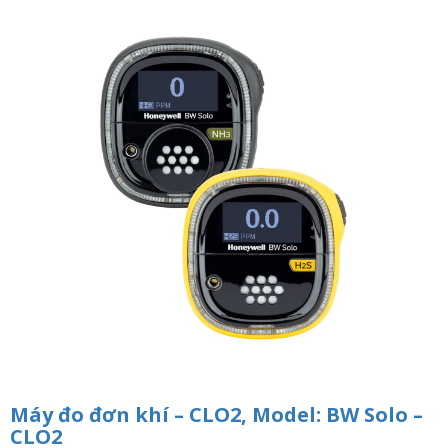
n
a
v
i
g
a
t
i
o
n
Máy đo đơn khí – CLO2, Model: BW Solo –
CLO2