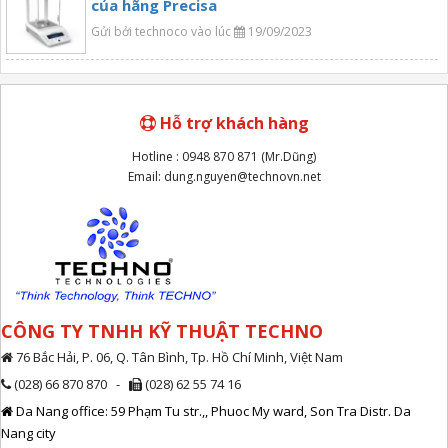
của hãng Precisa
Gửi bởi technoco vào lúc
19/09/2023
Hỗ trợ khách hàng
Hotline : 0948 870 871 (Mr.Dũng)
Email: dung.nguyen@technovn.net
CÔNG TY TNHH KỸ THUẬT TECHNO
76 Bắc Hải, P. 06, Q. Tân Bình, Tp. Hồ Chí Minh, Việt Nam
(028) 66 870 870 -
(028) 62 55 74 16
Da Nang office: 59 Phạm Tu str.,, Phuoc My ward, Son Tra Distr. Da
Nang city