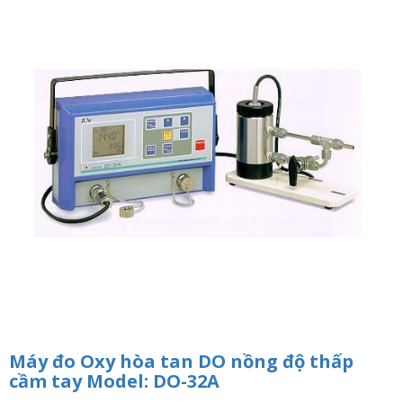
n
a
v
i
g
a
t
i
o
n
Máy đo Oxy hòa tan DO nồng độ thấp
cầm tay Model: DO-32A