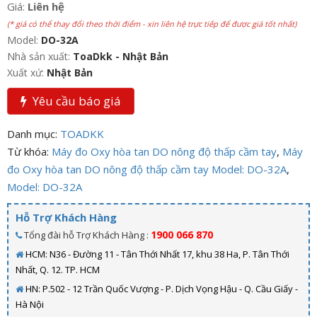
Giá:
Liên hệ
(* giá có thể thay đổi theo thời điểm - xin liên hệ trực tiếp để được giá tốt nhất)
Model:
DO-32A
Nhà sản xuất:
ToaDkk - Nhật Bản
Xuất xứ:
Nhật Bản
Yêu cầu báo giá
Danh mục:
TOADKK
Từ khóa:
Máy đo Oxy hòa tan DO nông độ thấp cầm tay
,
Máy
đo Oxy hòa tan DO nông độ thấp cầm tay Model: DO-32A
,
Model: DO-32A
Hỗ Trợ Khách Hàng
1900 066 870
Tổng đài hỗ Trợ Khách Hàng :
HCM: N36 - Đường 11 - Tân Thới Nhất 17, khu 38 Ha, P. Tân Thới
Nhất, Q. 12. TP. HCM
HN: P.502 - 12 Trần Quốc Vượng - P. Dịch Vọng Hậu - Q. Cầu Giấy -
Hà Nội