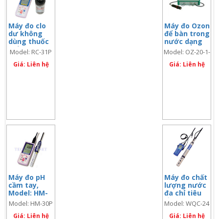
Máy đo clo
Máy đo Ozon
dư không
để bàn trong
dùng thuốc
nước dạng
thử, Model:
hòa tan,
Model: RC-31P
Model: OZ-20-1-
RC-31P
Model: OZ-
(code: RC-31P-F)
1
Giá: Liên hệ
20-1-1
Giá: Liên hệ
Máy đo pH
Máy đo chất
cầm tay,
lượng nước
Model: HM-
đa chỉ tiêu
30P
cầm tay,
Model: HM-30P
Model: WQC-24
Model: WQC-
Giá: Liên hệ
24
Giá: Liên hệ