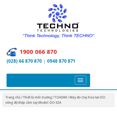
1900 066 870
(028) 66 870 870
0948 870 871
|
T
o
g
Trang chủ
/
Thiết bị môi trường
/
TOADKK
/ Máy đo Oxy hòa tan DO
g
nồng độ thấp cầm tay Model: DO-32A
l
e