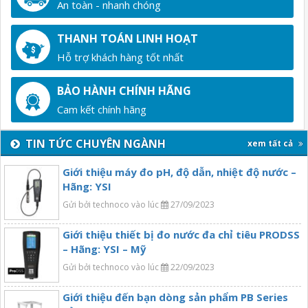
An toàn - nhanh chóng
THANH TOÁN LINH HOẠT
Hỗ trợ khách hàng tốt nhất
BẢO HÀNH CHÍNH HÃNG
Cam kết chính hãng
TIN TỨC CHUYÊN NGÀNH
xem tất cả
Giới thiệu máy đo pH, độ dẫn, nhiệt độ nước –
Hãng: YSI
Gửi bởi technoco vào lúc
27/09/2023
Giới thiệu thiết bị đo nước đa chỉ tiêu PRODSS
– Hãng: YSI – Mỹ
Gửi bởi technoco vào lúc
22/09/2023
Giới thiệu đến bạn dòng sản phẩm PB Series