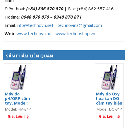
Nam
Điện thoại:
(+84).866 870 870
| Fax: (+84).862 557 416
Hotline:
0948 870 870 – 0948 870 871
Email:
info@technovn.net
-
technovina@gmail.com
Web:
www.technovn.net

www.technoshop.vn
SẢN PHẨM LIÊN QUAN
Máy đo
Máy đo Oxy
pH/ORP cầm
hòa tan DO
tay, Model:
cầm tay hiện
HM-31P
trường,
Model: HM-31P
Model: DO-31P
Model: DO-
Giá: Liên hệ
31P
Giá: Liên hệ