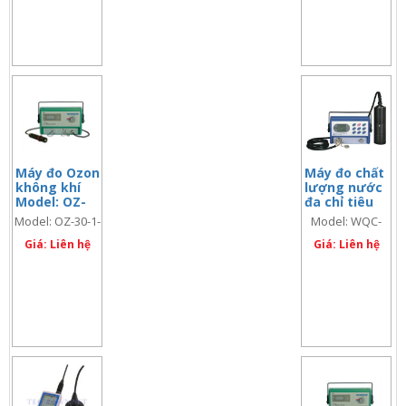
Máy đo Ozon
Máy đo chất
không khí
lượng nước
Model: OZ-
đa chỉ tiêu
30-1-1
WQC 22A
Model: OZ-30-1-
Model: WQC-
1
22A
Giá: Liên hệ
Giá: Liên hệ