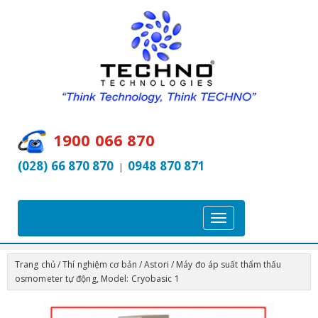
1900 066 870
(028) 66 870 870
0948 870 871
|
T
o
g
Trang chủ
/
Thí nghiệm cơ bản
/
Astori
/ Máy đo áp suất thẩm thấu
g
osmometer tự động, Model: Cryobasic 1
l
e