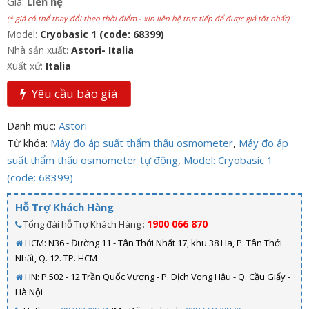
Giá:
Liên hệ
(* giá có thể thay đổi theo thời điểm - xin liên hệ trực tiếp để được giá tốt nhất)
Model:
Cryobasic 1 (code: 68399)
Nhà sản xuất:
Astori- Italia
Xuất xứ:
Italia
Yêu cầu báo giá
Danh mục:
Astori
Từ khóa:
Máy đo áp suất thẩm thấu osmometer
,
Máy đo áp
suất thẩm thấu osmometer tự động
,
Model: Cryobasic 1
(code: 68399)
Hỗ Trợ Khách Hàng
1900 066 870
Tổng đài hỗ Trợ Khách Hàng :
HCM: N36 - Đường 11 - Tân Thới Nhất 17, khu 38 Ha, P. Tân Thới
Nhất, Q. 12. TP. HCM
HN: P.502 - 12 Trần Quốc Vượng - P. Dịch Vọng Hậu - Q. Cầu Giấy -
Hà Nội