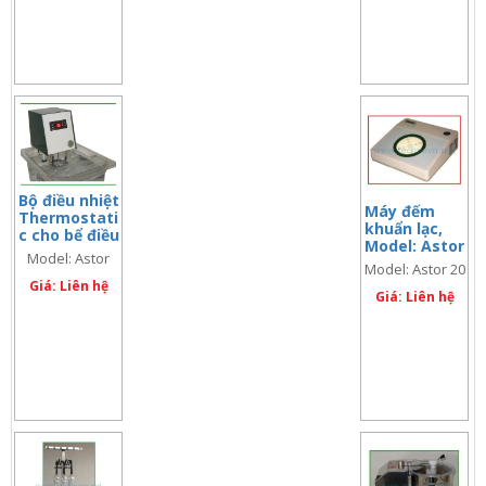
Bộ điều nhiệt
Máy đếm
Thermostati
khuẩn lạc,
c cho bể điều
Model: Astor
nhiệt, Model:
Model: Astor
20 (code:
Model: Astor 20
Astor 800/D
67175)
800/D (code:
(code:
Giá: Liên hệ
(code: 67175)
Giá: Liên hệ
67118)
67118)