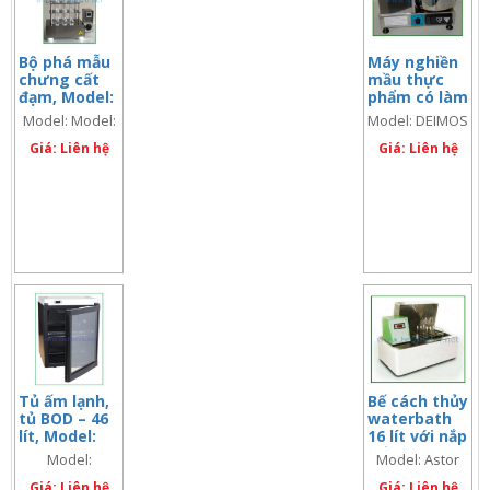
Bộ phá mẫu
Máy nghiền
chưng cất
mầu thực
đạm, Model:
phẩm có làm
DIGI-6
lạnh, Model:
Model: Model:
Model: DEIMOS
DEIMOS
DIGI-6 (code:
Giá: Liên hệ
Giá: Liên hệ
67185)
Tủ ấm lạnh,
Bế cách thủy
tủ BOD – 46
waterbath
lít, Model:
16 lít với nắp
HotCold40
dốc, Model:
Model:
Model: Astor
Astor 900/D
HotCold40
900/D (code:
Giá: Liên hệ
(code:
Giá: Liên hệ