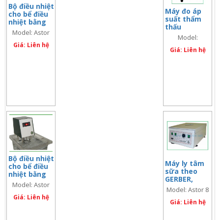
Bộ điều nhiệt
Máy đo áp
cho bể điều
suất thẩm
nhiệt bằng
thấu
nhựa 15 lít,
Model: Astor
osmometer
Model:
Model: Astor
bán tự
800/D + 4113
800/D + 4113
Giá: Liên hệ
OsmoSpecial 1
động, Model:
Giá: Liên hệ
OsmoSpecial
(code: 68699)
1
Bộ điều nhiệt
Máy ly tâm
cho bể điều
sữa theo
nhiệt bằng
GERBER,
nhựa 8 lít
Model: Astor
Model: Astor
Model: Astor 8
Model: Astor
8 NEW
800/D +
800/D +
Giá: Liên hệ
NEW
Giá: Liên hệ
H150024
H150024