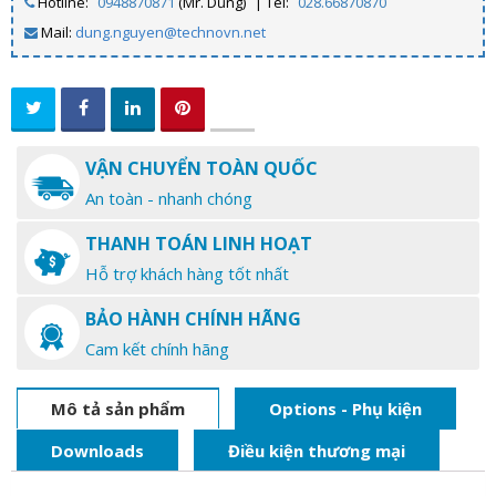
Hotline:
0948870871
(Mr. Dũng)
| Tel:
028.66870870
Mail:
dung.nguyen@technovn.net
VẬN CHUYỂN TOÀN QUỐC
An toàn - nhanh chóng
THANH TOÁN LINH HOẠT
Hỗ trợ khách hàng tốt nhất
BẢO HÀNH CHÍNH HÃNG
Cam kết chính hãng
Mô tả sản phẩm
Options - Phụ kiện
Downloads
Điều kiện thương mại