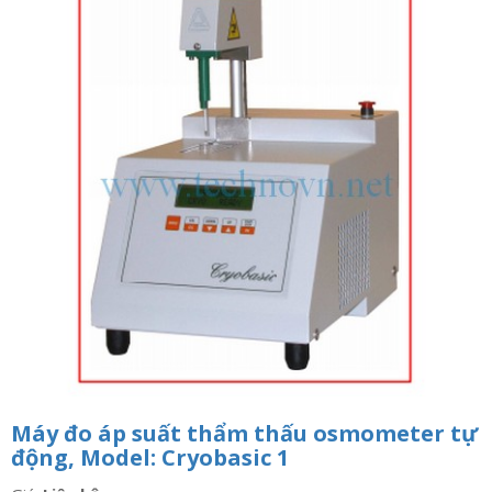
n
a
v
i
g
a
t
i
o
n
Máy đo áp suất thẩm thấu osmometer tự
động, Model: Cryobasic 1