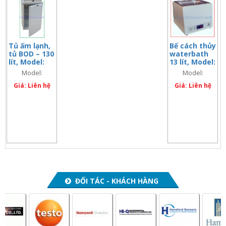
Tủ ấm lạnh,
Bế cách thủy
tủ BOD – 130
waterbath
lít, Model:
13 lít, Model:
HotCold140
AstorBath
Model:
Model:
(code:
(code:
HotCold140
AstorBath
67253)
Giá: Liên hệ
67116)
Giá: Liên hệ
(code: 67116)
ĐỐI TÁC - KHÁCH HÀNG