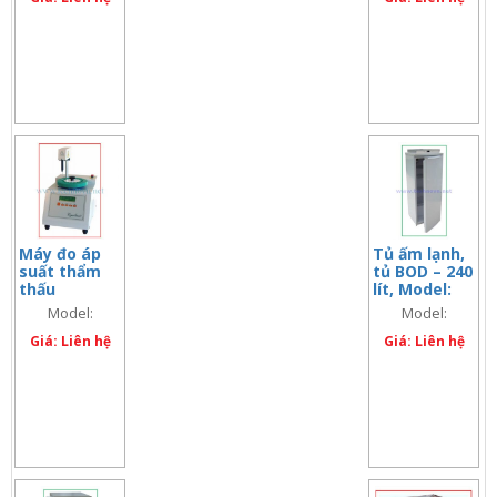
67110)
(code: 67258)
67110)
Máy đo áp
Tủ ấm lạnh,
suất thẩm
tủ BOD – 240
thấu
lít, Model:
osmometer
HotCold240
Model:
Model:
tự động 20
(code:
Cryobasic 20
HotCold240
mẫu, Model:
Giá: Liên hệ
67256)
Giá: Liên hệ
Cryobasic 20
(code: 68293)
(code: 67256)