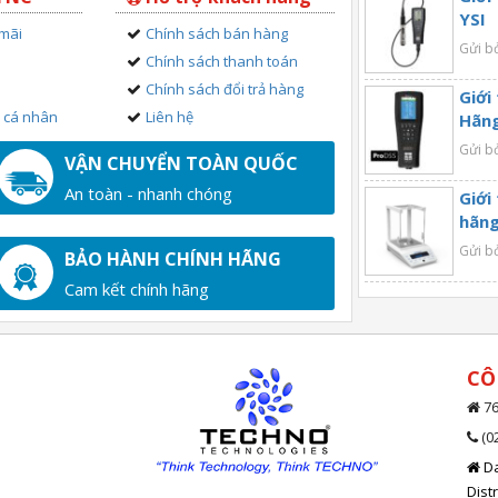
YSI
 mãi
Chính sách bán hàng
Gửi b
Chính sách thanh toán
Chính sách đổi trả hàng
Giới
n cá nhân
Liên hệ
Hãng
Gửi b
VẬN CHUYỂN TOÀN QUỐC
An toàn - nhanh chóng
Giới
hãng
Gửi b
BẢO HÀNH CHÍNH HÃNG
Cam kết chính hãng
CÔ
76
(0
Da
Dist