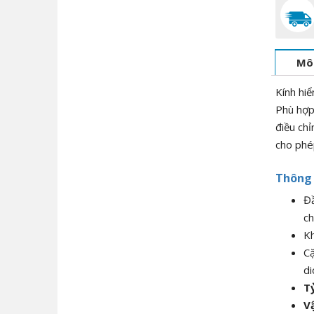
Mô
Kính hiể
Phù hợp 
điều chỉ
cho phép
Thông 
Đầ
ch
K
Cặ
di
Tỷ
Vậ