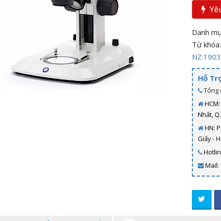
Yêu
Danh mụ
Từ khóa
NZ.1903
Hỗ Tr
Tổng 
HCM: 
Nhất, Q
HN: P
Giấy - 
Hotli
Mail: