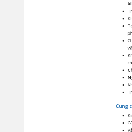
kí
T
K
To
ph
Ch
vậ
Kh
ch
C
N
Kh
Tr
Cung c
Kí
C
Vậ