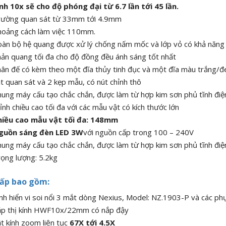
nh 10x sẽ cho độ phóng đại từ 6.7 lần tới 45 lần.
rường quan sát từ 33mm tới 4.9mm
hoảng cách làm việc 110mm.
àn bộ hệ quang được xử lý chống nấm mốc và lớp vỏ có khả năng
ản quang tối đa cho độ đồng đều ánh sáng tốt nhất
ân đế có kèm theo một đĩa thủy tinh đục và một đĩa màu trắng/đ
t quan sát và 2 kẹp mẫu, có nút chỉnh thô
ung máy cấu tạo chắc chắn, được làm từ hợp kim sơn phủ tĩnh điện
ỉnh chiều cao tối đa với các mẫu vật có kích thước lớn
hiều cao mẫu vật tối đa: 148mm
guồn sáng đèn LED 3W
với nguồn cấp trong 100 – 240V
ung máy cấu tạo chắc chắn, được làm từ hợp kim sơn phủ tĩnh đi
ọng lượng: 5.2kg
ấp bao gồm:
nh hiển vi soi nổi 3 mắt dòng Nexius, Model: NZ.1903-P và các phụ
ặp thị kính HWF10x/22mm có nắp đậy
t kính zoom liên tục
67X tới 4.5X