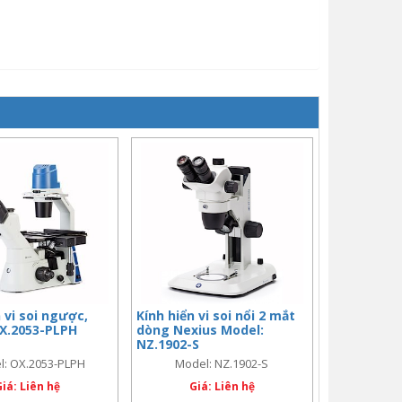
 vi soi ngược,
Kính hiển vi soi nổi 2 mắt
X.2053-PLPH
dòng Nexius Model:
NZ.1902-S
l: OX.2053-PLPH
Model: NZ.1902-S
Giá: Liên hệ
Giá: Liên hệ