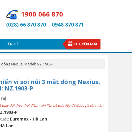
1900 066 870
(028) 66 870 870
0948 870 871
|
LIÊN HỆ
KHUYẾN MÃI
mắt dòng Nexius, Model: NZ.1903-P
hiển vi soi nổi 3 mắt dòng Nexius,
: NZ.1903-P
 hệ
ể thay đổi theo thời điểm - xin liên hệ trực tiếp để được giá tốt nhất)
Z.1903-P
xuất:
Euromex - Hà Lan
Hà Lan