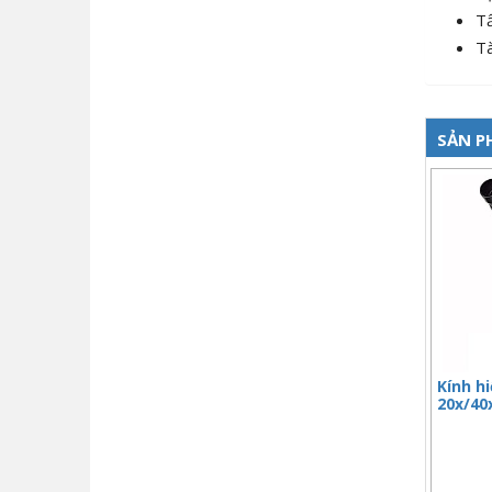
T
Tà
SẢN P
Kính hi
20x/40