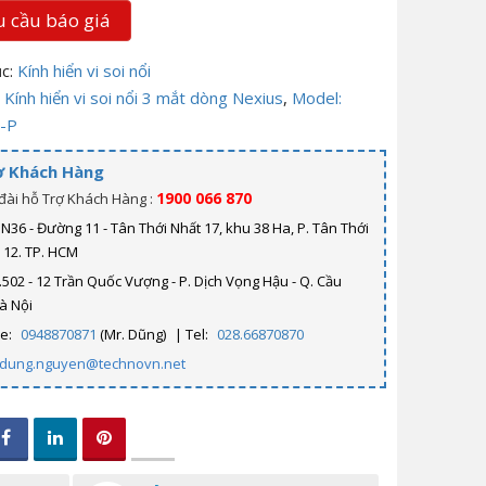
 cầu báo giá
c:
Kính hiển vi soi nổi
:
Kính hiển vi soi nổi 3 mắt dòng Nexius
,
Model:
-P
ợ Khách Hàng
1900 066 870
đài hỗ Trợ Khách Hàng :
N36 - Đường 11 - Tân Thới Nhất 17, khu 38 Ha, P. Tân Thới
. 12. TP. HCM
.502 - 12 Trần Quốc Vượng - P. Dịch Vọng Hậu - Q. Cầu
Hà Nội
ne:
0948870871
(Mr. Dũng)
| Tel:
028.66870870
dung.nguyen@technovn.net