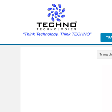
TR
Trang c