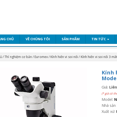
ANG CHỦ
VỀ CHÚNG TÔI
SẢN PHẨM
TIN TỨC
hủ
/
Thí nghiệm cơ bản
/
Euromex
/
Kính hiển vi soi nổi
/ Kính hiển vi soi nổi 3 
Kính 
Model
Giá:
Liên
(* giá có th
Model:
N
Nhà sản 
Xuất xứ: