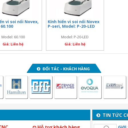
ển vi soi nổi Novex,
Kính hiển vi soi nổi Novex
 60.100
P-seri, Model: P-20-LED
Model: 60.100
Model: P-20-LED
Giá: Liên hệ
Giá: Liên hệ
ĐỐI TÁC - KHÁCH HÀNG
TIN TỨC C
 TNC
Hỗ trợ khách hàng
Giới