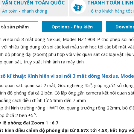
VẬN CHUYỂN TOÀN QUỐC
THANH TOÁN LINH
An toàn - nhanh chóng
Hỗ trợ khách hàng tốt 
 tả sản phẩm
Options - Phụ kiện
Downlo
n vi soi nổi 3 mắt dòng Nexius, Model: NZ.1903-P cho phép soi nổi
với nhiều ứng dụng từ soi các loại mẫu sinh học tới các bề mặt vật l
nh độ phóng đại (zoom) phù hợp với việc quan sát các loại vật liệu
 quan sát, truy xuất hình ảnh ra máy tính.
số kĩ thuật Kính hiển vi soi nổi 3 mắt dòng Nexius, Mode
0
u quan sát: quan sát 2 mắt, Góc nghiêng 45
, giúp người sử dụng
ỉnh độ phóng đại cả 2 bên. Có lắp ống gắn camera kết nối quan sát
hoảng cách điều chỉnh từ 54mm đến 75mm
p thị kính trường rộng HWF10x, quang trường rộng 22mm, bộ điề
o
op ở cả 2 bên ±5
.
 lệ phóng đại Zoom 1 : 6.7
t kính điều chỉnh độ phóng đại từ 0.67X tới 4.5X, kết hợp vớ