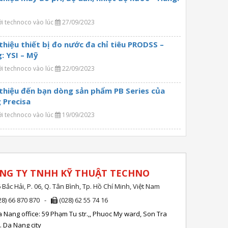
ởi technoco vào lúc
27/09/2023
 thiệu thiết bị đo nước đa chỉ tiêu PRODSS –
: YSI – Mỹ
ởi technoco vào lúc
22/09/2023
 thiệu đến bạn dòng sản phẩm PB Series của
 Precisa
ởi technoco vào lúc
19/09/2023
NG TY TNHH KỸ THUẬT TECHNO
 Bắc Hải, P. 06, Q. Tân Bình, Tp. Hồ Chí Minh, Việt Nam
28) 66 870 870 -
(028) 62 55 74 16
 Nang office: 59 Phạm Tu str.,, Phuoc My ward, Son Tra
r. Da Nang city