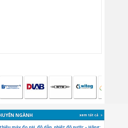
HUYÊN NGÀNH
xem tất cả
 thiệu máy đo pH, độ dẫn, nhiệt độ nước – Hãng: