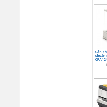
Cân phâ
chuẩn 
CPA12