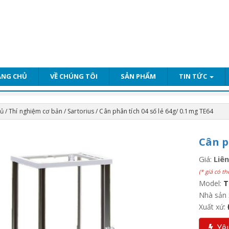
ANG CHỦ
VỀ CHÚNG TÔI
SẢN PHẨM
TIN TỨC
hủ
/
Thí nghiệm cơ bản
/
Sartorius
/ Cân phân tích 04 số lẻ 64g/ 0.1mg TE64
Cân p
Giá:
Liên
(* giá có th
Model:
T
Nhà sản 
Xuất xứ:
Yêu