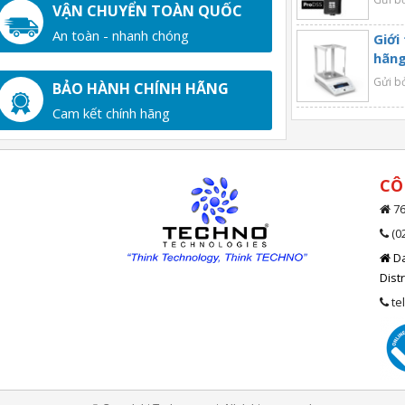
VẬN CHUYỂN TOÀN QUỐC
An toàn - nhanh chóng
Giới
hãng
Gửi b
BẢO HÀNH CHÍNH HÃNG
Cam kết chính hãng
CÔ
76
(0
Da
Dist
te