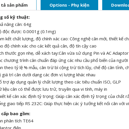
 tả sản phẩm
Options - Phụ kiện
Downlo
g số kỹ thuật:
ả năng cân: 64g
 độc được: 0.0001g (0.1mg)
m kết chất lượng, độ chính xác cao: Công nghệ cân mới, thiết kế c
o độ chính xác cho các kết quả cân, độ tín cậy cao
ch thước gọn nhẹ, dễ xách tay:Cân vừa sử dụng Pin và AC Adaptor
c chương trình cân chuẩn đáp ứng các nhu cầu phổ biến của người
n theo tỷ lệ % mẫu, cân trừ bì cộng trừ tích lũy, chế độ cân tỉnh, 
ị giá trì cân dưới dạng các đơn vị lượng khác nhau
 trợ áp dụng quản lý chất lượng theo các tiêu chuẩn ISO, GLP
 liệu cân có thể được lưu trử, truyền qua vi tính, máy in
iết kế cân xác định tỷ trọng: Giúp cân xác định tỷ trọng của chất rắ
ng giao tiếp RS 232C: Giúp thực hiện các ý tưởng kết nối cân với vi
g cấp bao gồm:
n phân tích TE64
aptor điện