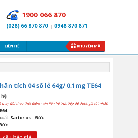
1900 066 870
(028) 66 870 870
0948 870 871
|
LIÊN HỆ
KHUYẾN MÃI
hân tích 04 số lẻ 64g/ 0.1mg TE64
 hệ
ể thay đổi theo thời điểm - xin liên hệ trực tiếp để được giá tốt nhất)
E64
xuất:
Sartorius - Đức
Đức
 cầu báo giá