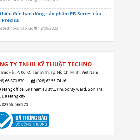
 thiệu đến bạn dòng sản phẩm PB Series của
 Precisa
ởi technoco vào lúc
19/09/2023
NG TY TNHH KỸ THUẬT TECHNO
 Bắc Hải, P. 06, Q. Tân Bình, Tp. Hồ Chí Minh, Việt Nam
28) 66 870 870 -
(028) 62 55 74 16
 Nang office: 59 Phạm Tu str.,, Phuoc My ward, Son Tra
r. Da Nang city
l: 02366. 566570