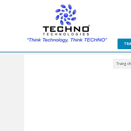
TR
Trang c