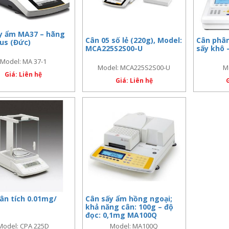
y ẩm MA37 – hãng
Cân 05 số lẻ (220g), Model:
Cân phân
ius (Đức)
MCA225S2S00-U
sấy khô 
Model: MA 37-1
Model: MCA225S2S00-U
M
Giá: Liên hệ
Giá: Liên hệ
ân tích 0.01mg/
Cân sấy ẩm hồng ngoại;
khả năng cân: 100g – độ
đọc: 0,1mg MA100Q
Model: CPA 225D
Model: MA100Q