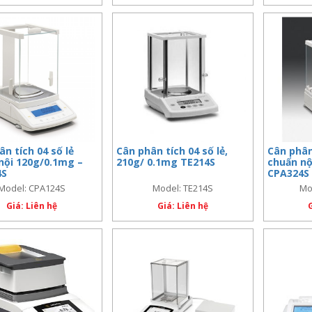
n tích 04 số lẻ
Cân phân tích 04 số lẻ,
Cân phân 
nội 120g/0.1mg –
210g/ 0.1mg TE214S
chuẩn nộ
4S
CPA324S
Model: CPA124S
Model: TE214S
Mo
Giá: Liên hệ
Giá: Liên hệ