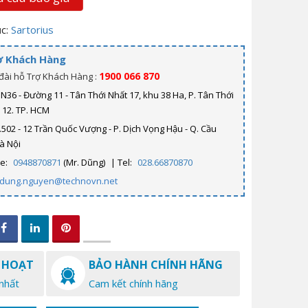
c:
Sartorius
ợ Khách Hàng
1900 066 870
đài hỗ Trợ Khách Hàng :
N36 - Đường 11 - Tân Thới Nhất 17, khu 38 Ha, P. Tân Thới
. 12. TP. HCM
.502 - 12 Trần Quốc Vượng - P. Dịch Vọng Hậu - Q. Cầu
Hà Nội
ne:
0948870871
(Mr. Dũng)
| Tel:
028.66870870
dung.nguyen@technovn.net
 HOẠT
BẢO HÀNH CHÍNH HÃNG
nhất
Cam kết chính hãng