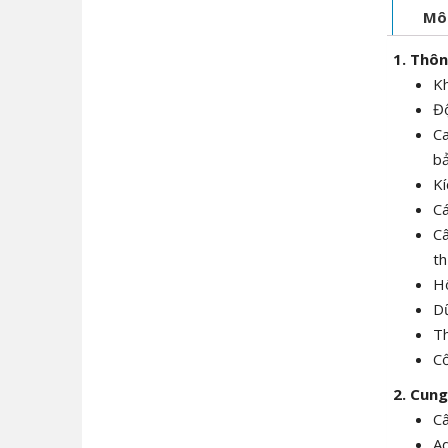
Mô
1. Thôn
Kh
Độ
Ca
bả
Kí
Cá
Câ
th
Hổ
Dữ
Th
Cổ
2. Cun
Câ
Ad