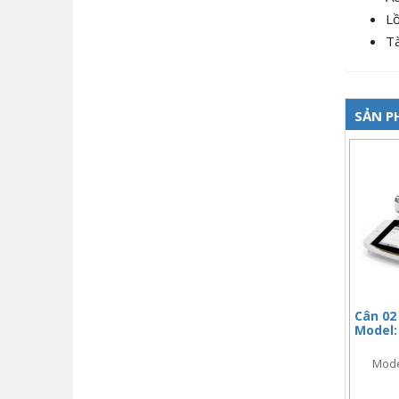
Lồ
Tà
SẢN P
Cân 02 
Model:
Mode