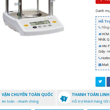
Danh mụ
Hỗ Tr
Tổng 
HCM: 
Nhất, Q
HN: P
Giấy - 
Hotli
Mail:
VẬN CHUYỂN TOÀN QUỐC
THANH TOÁN LINH
An toàn - nhanh chóng
Hỗ trợ khách hàng tốt 