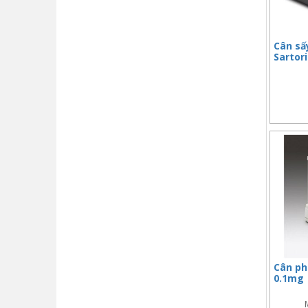
Cân sấ
Sartor
Cân ph
0.1mg