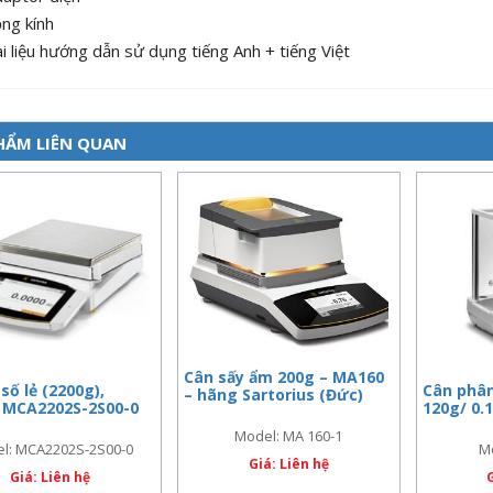
ng kính
i liệu hướng dẫn sử dụng tiếng Anh + tiếng Việt
HẨM LIÊN QUAN
Cân sấy ẩm 200g – MA160
số lẻ (2200g),
Cân phân 
– hãng Sartorius (Đức)
 MCA2202S-2S00-0
120g/ 0.
Model: MA 160-1
l: MCA2202S-2S00-0
M
Giá: Liên hệ
Giá: Liên hệ