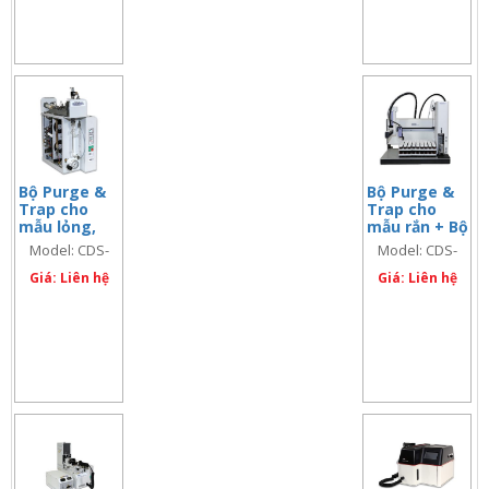
Bộ Purge &
Bộ Purge &
Trap cho
Trap cho
mẫu lỏng,
mẫu rắn + Bộ
Model: CDS-
Autosample
Model: CDS-
Model: CDS-
7000E
r cho mẫu
7000E
7450
Giá: Liên hệ
lỏng và rắn,
Giá: Liên hệ
Model: CDS-
7450