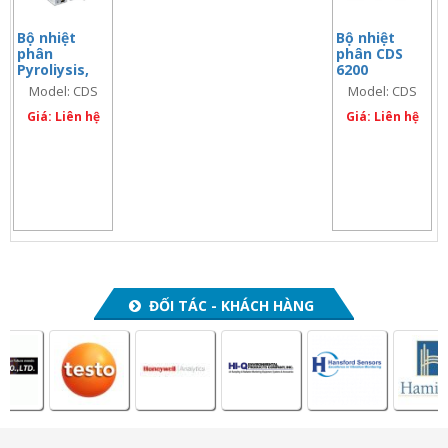
Bộ nhiệt
Bộ nhiệt
phân
phân CDS
Pyroliysis,
6200
model: CDS
Pyrolyzer,
Model: CDS
Model: CDS
5200 HPR
Model: CDS
5200 HPR
6200
Giá: Liên hệ
6200
Giá: Liên hệ
ĐỐI TÁC - KHÁCH HÀNG