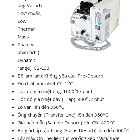
ống Vocarb
1/8" chuẩn,
Low
Thermal
Mass
Phạm vi
phân tích (
Dynamic
range): C2-C33+
Bộ làm lạnh: Không yêu cầu. Pre-Desorb
o
Độ chính xác nhiệt độ: 1
C
o
Tốc độ gia nhiệt ống: 1000
C/ phút
o
Tốc độ gia nhiệt bẫy (Trap): 900
C/ phút
o
Lò van: lên đến 350
C
o
Ống chuyển (Transfer Line): lên đến 350
C
o
Giải hấp mẫu (Sample Desorb): lên đến 400
C
o
Bộ giải hấp tập trung (Focus Desorb): lên đến 400
C
Lấy mẫu On-line: liên tục với ống kép (
Dual tube
)