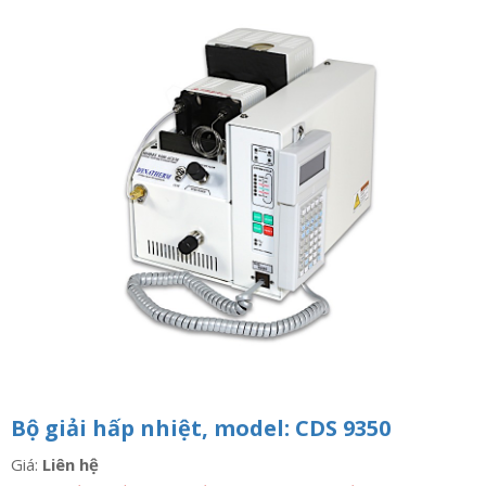
n
a
v
i
g
a
t
i
o
n
Bộ giải hấp nhiệt, model: CDS 9350
Giá:
Liên hệ