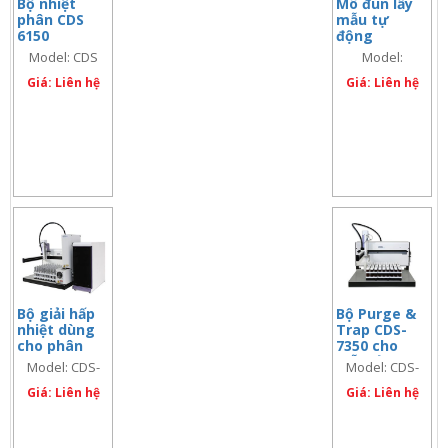
Bộ nhiệt
Mô đun lấy
phân CDS
mẫu tự
6150
động
Pyrolyzer,
Model: CDS
Model:
Model: CDS
6150
6150
Giá: Liên hệ
Giá: Liên hệ
Bộ giải hấp
Bộ Purge &
nhiệt dùng
Trap CDS-
cho phân
7350 cho
tích các hợp
mẫu lỏng,
Model: CDS-
Model: CDS-
chất hữu cơ
Model: CDS-
7550S
7350
trong không
Giá: Liên hệ
7350
Giá: Liên hệ
khí – khí thải