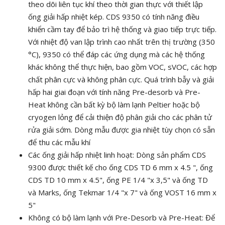
theo dõi liên tục khí theo thời gian thực với thiết lập
ống giải hấp nhiệt kép. CDS 9350 có tính năng điều
khiển cầm tay để bảo trì hệ thống và giao tiếp trực tiếp.
Với nhiệt độ van lập trình cao nhất trên thị trường (350
°C), 9350 có thể đáp các ứng dụng mà các hệ thống
khác không thể thực hiện, bao gồm VOC, sVOC, các hợp
chất phân cực và không phân cực. Quá trình bẫy và giải
hấp hai giai đoạn với tính năng Pre-desorb và Pre-
Heat không cần bất kỳ bộ làm lạnh Peltier hoặc bộ
cryogen lỏng để cải thiện độ phân giải cho các phân tử
rửa giải sớm. Dòng mẫu được gia nhiệt tùy chọn có sẵn
để thu các mẫu khí
Các ống giải hấp nhiệt linh hoạt: Dòng sản phẩm CDS
9300 được thiết kế cho ống CDS TD 6 mm x 4.5 ", ống
CDS TD 10 mm x 4.5", ống PE 1/4 "x 3,5" và ống TD
và Marks, ống Tekmar 1/4 "x 7" và ống VOST 16 mm x
5"
Không có bộ làm lạnh với Pre-Desorb và Pre-Heat: Để