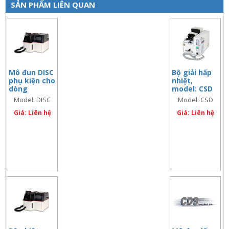
SẢN PHẨM LIÊN QUAN
Mô đun DISC
Bộ giải hấp
phụ kiện cho
nhiệt,
dòng
model: CSD
Pyroprobes
9305
Model: DISC
Model: CSD
6000, Model:
9305
DISC
Giá: Liên hệ
Giá: Liên hệ