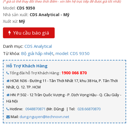
(* giá có thể thay đổi theo thời điểm - xin liên hệ trực tiếp để được giá tốt nhất)
Model:
CDS 9350
Nhà sản xuất:
CDS Analytical - Mỹ
Xuất xứ:
Mỹ
Yêu cầu báo giá
Danh mục:
CDS Analytical
Từ khóa:
Bộ giải hấp nhiệt
,
model: CDS 9350
Hỗ Trợ Khách Hàng
1900 066 870
Tổng đài hỗ Trợ Khách Hàng :
HCM: N36 - Đường 11 - Tân Thới Nhất 17, khu 38 Ha, P. Tân Thới
Nhất, Q. 12. TP. HCM
HN: P.502 - 12 Trần Quốc Vượng - P. Dịch Vọng Hậu - Q. Cầu Giấy -
Hà Nội
Hotline:
0948870871
(Mr. Dũng)
| Tel:
028.66870870
Mail:
dung.nguyen@technovn.net