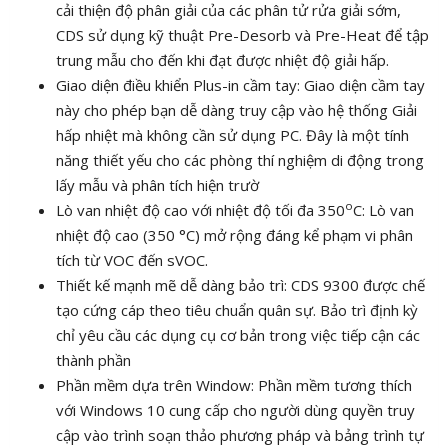
cải thiện độ phân giải của các phân tử rửa giải sớm,
CDS sử dụng kỹ thuật Pre-Desorb và Pre-Heat để tập
trung mẫu cho đến khi đạt được nhiệt độ giải hấp.
Giao diện điều khiển Plus-in cầm tay: Giao diện cầm tay
này cho phép bạn dễ dàng truy cập vào hệ thống Giải
hấp nhiệt mà không cần sử dụng PC. Đây là một tính
năng thiết yếu cho các phòng thí nghiệm di động trong
lấy mẫu và phân tích hiện trườ
o
Lò van nhiệt độ cao với nhiệt độ tối đa 350
C: Lò van
nhiệt độ cao (350 °C) mở rộng đáng kể phạm vi phân
tích từ VOC đến sVOC.
Thiết kế mạnh mẽ dễ dàng bảo trì: CDS 9300 được chế
tạo cứng cáp theo tiêu chuẩn quân sự. Bảo trì định kỳ
chỉ yêu cầu các dụng cụ cơ bản trong việc tiếp cận các
thành phần
Phần mềm dựa trên Window: Phần mềm tương thích
với Windows 10 cung cấp cho người dùng quyền truy
cập vào trình soạn thảo phương pháp và bảng trình tự