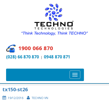
1900 066 870
(028) 66 870 870
0948 870 871
|
T
o
g
tx150-st26
g
19/12/2016
TECHNO VN
l
e