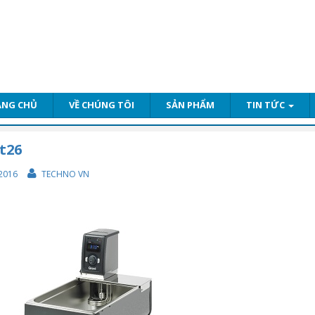
ANG CHỦ
VỀ CHÚNG TÔI
SẢN PHẨM
TIN TỨC
st26
2016
TECHNO VN