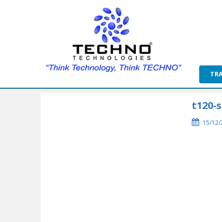
TR
t120-
15/12/