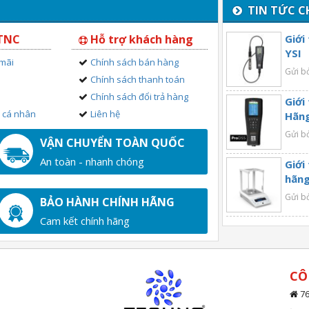
TIN TỨC C
 TNC
Hỗ trợ khách hàng
Giới
YSI
 mãi
Chính sách bán hàng
Gửi b
Chính sách thanh toán
Chính sách đổi trả hàng
Giới
n cá nhân
Liên hệ
Hãng
Gửi b
VẬN CHUYỂN TOÀN QUỐC
An toàn - nhanh chóng
Giới
hãng
Gửi b
BẢO HÀNH CHÍNH HÃNG
Cam kết chính hãng
CÔ
76