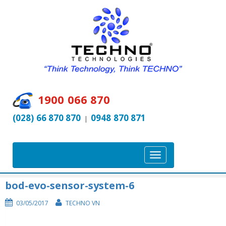
1900 066 870
(028) 66 870 870
0948 870 871
|
T
o
g
bod-evo-sensor-system-6
g
03/05/2017
TECHNO VN
l
e